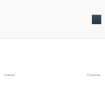
ТОПЛИВНЫЙ КРИЗИС
НОВОСТИ
CTT EXPO 2026
CTT EXPO 2025
КАК ПРОДЛИТЬ ЖИЗНЬ СПЕЦТЕХНИКЕ?
Главная
Страницы
АНАЛИТИКА
ОБЗОР РЫНКА
ТЕХНИКА КРУПНЫМ ПЛАНОМ
ИСПЫТАТЕЛИ
ТЕХНОЛОГИИ
ДОРОЖНАЯ ИНДУСТРИЯ