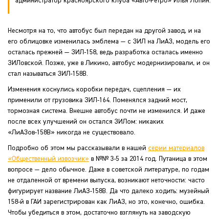
администратор красноярского клуба «Авто-Ретро» Илья Лопин.
Несмотря на то, что автобус был передан на другой завод, и на
его облицовке изменилась эмблема — с ЗИЛ на ЛиАЗ, модель его
осталась прежней — ЗИЛ-158, ведь разработка осталась именно
ЗИЛовской. Позже, уже в Ликино, автобус модернизировали, и он
стал называться ЗИЛ-158В.
Изменения коснулись коробки передач, сцепления — их
применили от грузовика ЗИЛ-164. Поменялся задний мост,
тормозная система. Внешне автобус почти не изменился. И даже
после всех улучшений он остался ЗИЛом: никаких
«ЛиАЗов-158В» никогда не существовало.
Подробно об этом мы рассказывали в нашей
серии материалов
«Общественный извозчик»
в №№ 3-5 за 2014 год. Путаница в этом
вопросе — дело обычное. Даже в советской литературе, по годам
не отдаленной от времени выпуска, возникают неточности: часто
фигурирует название ЛиАЗ-158В. Да что далеко ходить: музейный
158-й в ГАИ зарегистрирован как ЛиАЗ, но это, конечно, ошибка.
Чтобы убедиться в этом, достаточно взглянуть на заводскую