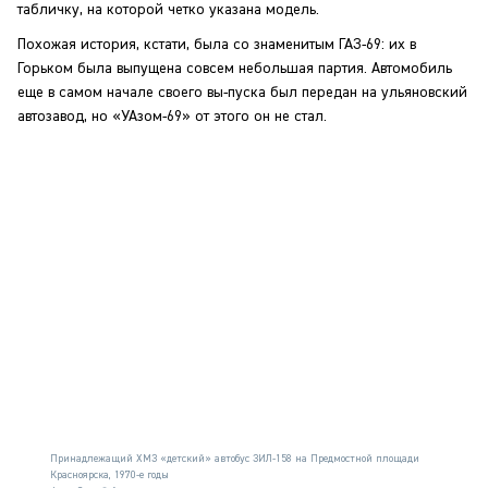
табличку, на которой четко указана модель.
Похожая история, кстати, была со знаменитым ГАЗ-69: их в
Горьком была выпущена совсем небольшая партия. Автомобиль
еще в самом начале своего вы-пуска был передан на ульяновский
автозавод, но «УАзом-69» от этого он не стал.
Принадлежащий ХМЗ «детский» автобус ЗИЛ-158 на Предмостной площади
Красноярска, 1970-е годы