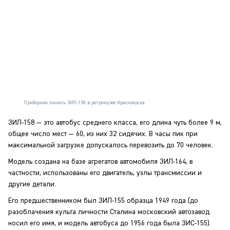
Приборная панель ЗИЛ-158 в ретромузее Красноярска
ЗИЛ-158 — это автобус среднего класса, его длина чуть более 9 м,
общее число мест — 60, из них 32 сидячих. В часы пик при
максимальной загрузке допускалось перевозить до 70 человек.
Модель создана на базе агрегатов автомобиля ЗИЛ-164, в
частности, использованы его двигатель, узлы трансмиссии и
другие детали.
Его предшественником был ЗИЛ-155 образца 1949 года (до
разоблачения культа личности Сталина московский автозавод
носил его имя, и модель автобуса до 1956 года была ЗИС-155).