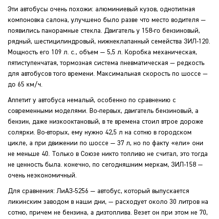
Эти автобусы очень похожи: алюминиевый кузов, однотипная
компоновка салона, улучшено было разве что место водителя —
появились панорамные стекла. Двигатель у 158-го бензиновый,
рядный, шестицилиндровый, нижнеклапанный семейства ЗИЛ-120.
Мощность его 109 л. с., объем — 5,5 л. Коробка механическая,
пятиступенчатая, тормозная система пневматическая — редкость
для автобусов того времени. Максимальная скорость по шоссе —
до 65 км/ч.
Аппетит у автобуса немалый, особенно по сравнению с
современными моделями. Во-первых, двигатель бензиновый, а
бензин, даже низкооктановый, в те времена стоил втрое дороже
солярки. Во-вторых, ему нужно 42,5 л на сотню в городском
цикле, а при движении по шоссе — 37 л, но по факту «ели» они
не меньше 40. Только в Союзе никто топливо не считал, это тогда
не ценность была. конечно, по сегодняшним меркам, ЗИЛ-158 —
очень неэкономичный.
Для сравнения: ЛиАЗ-5256 — автобус, который выпускается
ликинским заводом в наши дни, — расходует около 30 литров на
сотню, причем не бензина, а дизтоплива. Везет он при этом не 70,