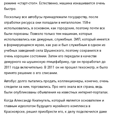
режиме «старт-стоп». Естественно, машина изнашивается очень
быстро.
Поскольку все автобусы принадлежали государству, после
отработки ресурса они попадали в металлолом. 158-е
использовались, в основном, как городские, поэтому почти все
были порезаны. Повезло только тем машинам, которые
использовались как дежурные, служебные. ЗИЛ, который имеется
в формирующемся музее, как раз и был служебным в одном из
учебных заведений села Шушенского, поэтому сохранился в
очень хорошем состоянии. Затем его передали в качестве
дежурного на шушенскую птицефабрику, где он проработал до
2011 года включительно. В 2011 он не прошел техосмотр, и было
принято решение о его списании.
Автобус долго пытались продать, коллекционеры, конечно, очень
следили за ним, торговались. Про него знала вся страна, ведь
были опубликованы объявления на известных интернет-порталах.
Когда Александр Кнапнугель, который является основателем и
главным идеологом будущего музейного комплекса в
Красноярске, решил приобрести его, к делу подключился даже