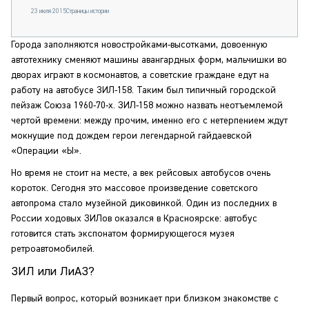
23 июля 2015
Страницы истории
Города заполняются новостройками-высотками, довоенную
автотехнику сменяют машины авангардных форм, мальчишки во
дворах играют в космонавтов, а советские граждане едут на
работу на автобусе ЗИЛ-158. Таким был типичный городской
пейзаж Союза 1960-70-х. ЗИЛ-158 можно назвать неотъемлемой
чертой времени: между прочим, именно его с нетерпением ждут
мокнущие под дождем герои легендарной гайдаевской
«Операции «Ы».
Но время не стоит на месте, а век рейсовых автобусов очень
короток. Сегодня это массовое произведение советского
автопрома стало музейной диковинкой. Один из последних в
России ходовых ЗИЛов оказался в Красноярске: автобус
готовится стать экспонатом формирующегося музея
ретроавтомобилей.
ЗИЛ или ЛиАЗ?
Первый вопрос, который возникает при близком знакомстве с