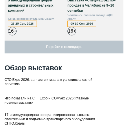
X Международный форум
Выставка «СпецМашЭкспо»
арендных и строительных
пройдёт в Челябинске 9–10
компаний
сентября
Челябинск, полигон завода «ДСТ
Сочи, конгресс-отель Sea Galaxy
Урал»
23-25 Сен, 2026
09-10 Сен, 2026
16+
16+
Перейти в календарь
Обзор выставок
СТО Expo 2026: запчасти и масла в условиях сложной
логистики
Что показали на CTT Expo и COMvex 2026: главные
новинки выставки
17-я международная специализированная выставка
спецтехники и подъемно-транспортного оборудования
СПТО.Краны