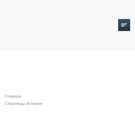
ТОПЛИВНЫЙ КРИЗИС
НОВОСТИ
CTT EXPO 2026
CTT EXPO 2025
КАК ПРОДЛИТЬ ЖИЗНЬ СПЕЦТЕХНИКЕ?
Главная
АНАЛИТИКА
Страницы истории
ОБЗОР РЫНКА
ТЕХНИКА КРУПНЫМ ПЛАНОМ
ИСПЫТАТЕЛИ
ТЕХНОЛОГИИ
ДОРОЖНАЯ ИНДУСТРИЯ