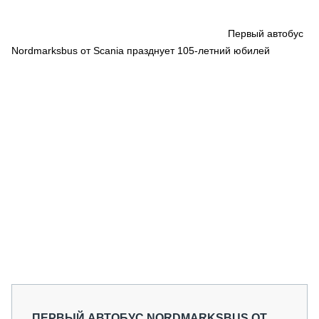
СЕРВИСМЕНЫ
СПЕЦПРОЕКТЫ
Первый автобус
МЕРОПРИЯТИЯ
Nordmarksbus от Scania празднует 105-летний юбилей
СТАТЬИ ПО КАТЕГОРИЯМ ТЕХНИКИ
О ПРОЕКТЕ
ПЕРВЫЙ АВТОБУС NORDMARKSBUS ОТ