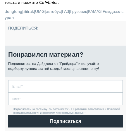
текста и нажмите
Ctrl+Enter
.
dongfeng
|
Sitrak
|
UMG
|
автобус
|
ГАЗ
|
Грузовик
|
КАМАЗ
|
Ремдизель
|
урал
ПОДЕЛИТЬСЯ:
Понравился материал?
Подпишитесь на Дайджест от “Грейдера” и получайте
подборку лучших статей каждый месяц на свою почту!
Подписываясь на рассылку, вы соглашаетесь с Правилами пользования и Политикой
конфиденциальности и обработку персональных данных *
Подписаться