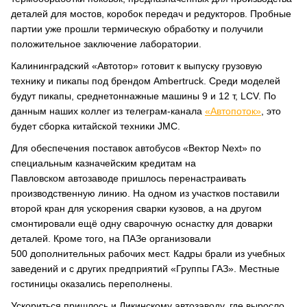
деталей для мостов, коробок передач и редукторов. Пробные
партии уже прошли термическую обработку и получили
положительное заключение лаборатории.
Калининградский «Автотор» готовит к выпуску грузовую
технику и пикапы под брендом Ambertruck. Среди моделей
будут пикапы, среднетоннажные машины 9 и 12 т, LCV. По
данным наших коллег из телеграм-канала
«Автопоток»
, это
будет сборка китайской техники JMC.
Для обеспечения поставок автобусов «Вектор Next» по
специальным казначейским кредитам на
Павловском автозаводе пришлось перенастраивать
производственную линию. На одном из участков поставили
второй кран для ускорения сварки кузовов, а на другом
смонтировали ещё одну сварочную оснастку для доварки
деталей. Кроме того, на ПАЗе организовали
500 дополнительных рабочих мест. Кадры брали из учебных
заведений и с других предприятий «Группы ГАЗ». Местные
гостиницы оказались переполнены.
Ускориться пришлось и Ликинскому автозаводу, где выросло