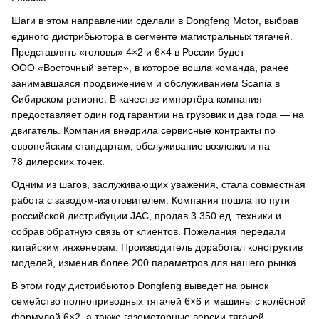
Шаги в этом направлении сделали в Dongfeng Motor, выбрав
единого дистрибьютора в сегменте магистральных тягачей.
Представлять «головы» 4×2 и 6×4 в России будет
ООО «Восточный ветер», в которое вошла команда, ранее
занимавшаяся продвижением и обслуживанием Scania в
Сибирском регионе. В качестве импортёра компания
предоставляет один год гарантии на грузовик и два года — на
двигатель. Компания внедрила сервисные контракты по
европейским стандартам, обслуживание возложили на
78 дилерских точек.
Одним из шагов, заслуживающих уважения, стала совместная
работа с заводом-изготовителем. Компания пошла по пути
российской дистрибуции JAC, продав 3 350 ед. техники и
собрав обратную связь от клиентов. Пожелания передали
китайским инженерам. Производитель доработал конструктив
моделей, изменив более 200 параметров для нашего рынка.
В этом году дистрибьютор Dongfeng выведет на рынок
семейство полноприводных тягачей 6×6 и машины с колёсной
формулой 6×2, а также газомоторные версии тягачей.