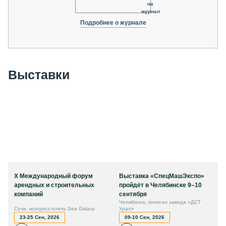
на
журнал
Подробнее о журнале
Выставки
X Международный форум
Выставка «СпецМашЭкспо»
арендных и строительных
пройдёт в Челябинске 9–10
компаний
сентября
Челябинск, полигон завода «ДСТ
Сочи, конгресс-отель Sea Galaxy
Урал»
23-25 Сен, 2026
09-10 Сен, 2026