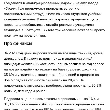
Нуждаются в квалифицированных кадрах и на автозаводе
«Урал». Там продолжают проводить встречи с
потенциальными сотрудниками из числа студентов учебных
заведений региона. В начале февраля сотрудники отдела
персонала пообщались в онлайн-режиме с учащимися
техникума в Златоусте. В итоге три человека пожелали пройти
практику на предприятии.
Про финансы
За 2023 год цены выросли почти на все виды техники, кроме
автокранов. К такому выводу пришли аналитики онлайн-
площадки «Авито». В частности, при выросшем за год спросе
на новую подъёмную технику на базе грузовых шасси на
35,6% и увеличении количества объявлений о продаже на
354% средняя стоимость снизилась на 20,4%. За
подержанные автокраны, наоборот, стали просить на 30,3%
больше, чем годом ранее.
Подросли в цене и новые тягачи с прицепами — на 16,4 и
31,8% соответственно. Число объявлений о продаже «голов»
при этом подскочило на 881%, а «хвостов» — почти на 19%.