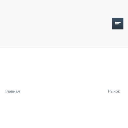
ТОПЛИВНЫЙ КРИЗИС
НОВОСТИ
CTT EXPO 2026
CTT EXPO 2025
КАК ПРОДЛИТЬ ЖИЗНЬ СПЕЦТЕХНИКЕ?
Главная
Рынок
АНАЛИТИКА
ОБЗОР РЫНКА
ТЕХНИКА КРУПНЫМ ПЛАНОМ
ИСПЫТАТЕЛИ
ТЕХНОЛОГИИ
ДОРОЖНАЯ ИНДУСТРИЯ