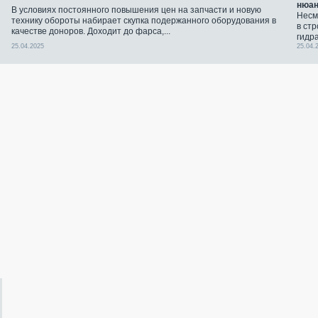
нюа
В условиях постоянного повышения цен на запчасти и новую
Несм
технику обороты набирает скупка подержанного оборудования в
в ст
качестве доноров. Доходит до фарса,...
гидр
25.04.2025
25.04.