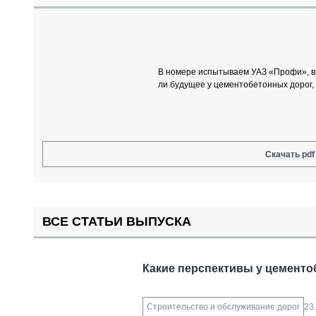
СПЕЦТЕХНИКА И ТРАНСПОРТ
ГРУЗОПЕРЕВОЗКИ
ФИНАНСЫ, ЛИЗИНГ, СТРАХОВАНИЕ
ТЕХНИКА КРУПНЫМ ПЛАНОМ
В номере испытываем УАЗ «Профи», вы
ИСПЫТАТЕЛИ
ли будущее у цементобетонных дорог, 
ТЕХНОЛОГИИ
ДОРОЖНАЯ ИНДУСТРИЯ
СЕРВИСМЕНЫ
Скачать pdf
ВСЕ СТАТЬИ ВЫПУСКА
Какие перспективы у цемент
23
Строительство и обслуживание дорог