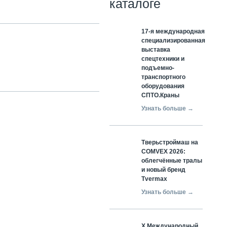
каталоге
17-я международная
специализированная
выставка
спецтехники и
подъемно-
транспортного
оборудования
СПТО.Краны
Узнать больше →
Тверьстроймаш на
COMVEX 2026:
облегчённые тралы
и новый бренд
Tvermax
Узнать больше →
X Международный