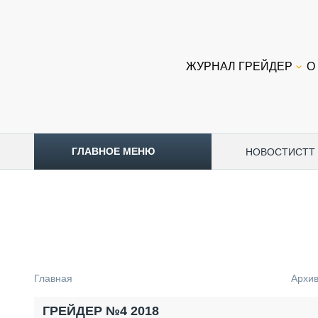
ЖУРНАЛ ГРЕЙДЕР
О
ГЛАВНОЕ МЕНЮ
НОВОСТИ
CTT
ТОПЛИВНЫЙ КРИЗИС
НОВОСТИ
CTT EXPO 2026
CTT EXPO 2025
КАК ПРОДЛИТЬ ЖИЗНЬ СПЕЦТЕХНИКЕ?
Главная
Архи
АНАЛИТИКА
ОБЗОР РЫНКА
ГРЕЙДЕР №4 2018