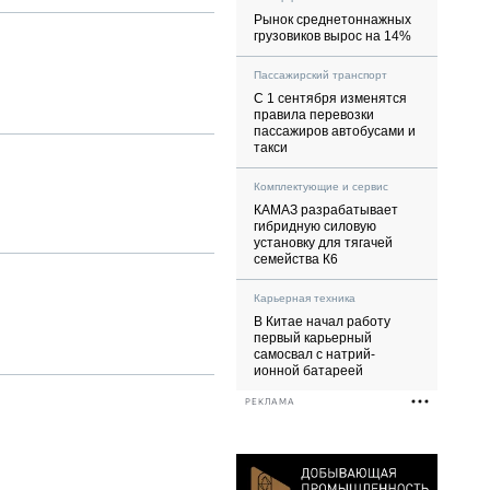
Рынок среднетоннажных
грузовиков вырос на 14%
Пассажирский транспорт
С 1 сентября изменятся
правила перевозки
пассажиров автобусами и
такси
Комплектующие и сервис
КАМАЗ разрабатывает
гибридную силовую
установку для тягачей
семейства К6
Карьерная техника
В Китае начал работу
первый карьерный
самосвал с натрий-
ионной батареей
РЕКЛАМА