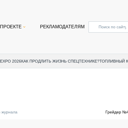
 ПРОЕКТЕ
РЕКЛАМОДАТЕЛЯМ
 EXPO 2026
КАК ПРОДЛИТЬ ЖИЗНЬ СПЕЦТЕХНИКЕ?
ТОПЛИВНЫЙ 
СПЕЦПРОЕКТЫ
СТАТЬ
EXPO CTT 2024
ДОРОЖ
EXPO CTT 2023
ГРУЗО
EXPO CTT 2022
КОММЕ
в журнала
Грейдер №4
КОМТРАНС 2021
ПОДЪЁ
МЕРОПРИЯТИЯ
ПРИЦЕ