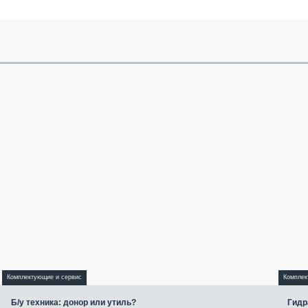
Комплектующие и сервис
Комплек
Б/у техника: донор или утиль?
Гидр