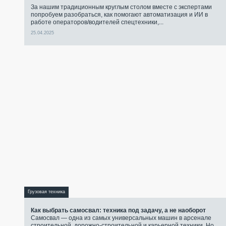
За нашим традиционным круглым столом вместе с экспертами
попробуем разобраться, как помогают автоматизация и ИИ в
работе операторов/водителей спецтехники,...
25.04.2025
Грузовая техника
Как выбрать самосвал: техника под задачу, а не наоборот
Самосвал — одна из самых универсальных машин в арсенале
строительной, дорожно-строительной и карьерной техники. Но