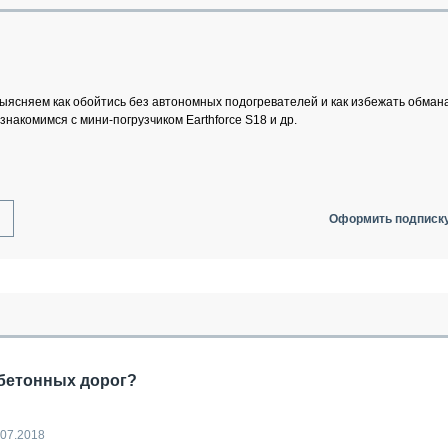
ОБЗОР ПРОШЕДШИХ МЕРОПРИЯТИЙ
КОММУ
БЛИЖАЙШИЕ МЕРОПРИЯТИЯ
ПАССА
СЕЛЬХ
ТЕХНИ
ясняем как обойтись без автономных подогревателей и как избежать обмана
КАРЬЕ
знакомимся с мини-погрузчиком Earthforce S18 и др.
ЛОГИС
АВТОМ
КОМПЛ
Оформить подписк
обетонных дорог?
.07.2018