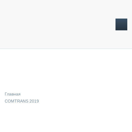
ТОПЛИВНЫЙ КРИЗИС
НОВОСТИ
CTT EXPO 2026
CTT EXPO 2025
КАК ПРОДЛИТЬ ЖИЗНЬ СПЕЦТЕХНИКЕ?
Главная
АНАЛИТИКА
COMTRANS 2019
ОБЗОР РЫНКА
ТЕХНИКА КРУПНЫМ ПЛАНОМ
ИСПЫТАТЕЛИ
ТЕХНОЛОГИИ
ДОРОЖНАЯ ИНДУСТРИЯ