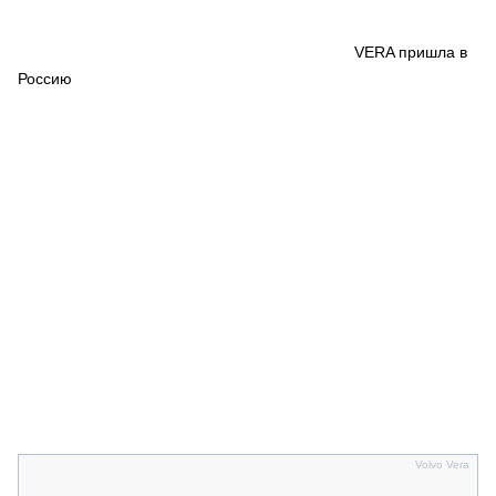
СЕРВИСМЕНЫ
СПЕЦПРОЕКТЫ
VERA пришла в
МЕРОПРИЯТИЯ
Россию
СТАТЬИ ПО КАТЕГОРИЯМ ТЕХНИКИ
О ПРОЕКТЕ
Volvo Vera