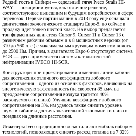
Редкий гость в Сибири — седельный тягач Iveco Stralis HI-
WAY — позиционируется, как отличное решение,
соответствующее нынешним и будущим потребностям в сфере
перевозок. Первые партии машин в 2013 году еще оснащали
двигателями экологического стандарта Евро-5, но сейчас в
продажу идет только шестой класс. На выбор предлагается
три фирменных двигателя Cursor 9, Cursor 11 и Cursor 13 с
различным рабочим объемом и в 8 мощностных версиях (от
310 до 560 л. с.) с максимальным крутящим моментом вплоть
до 2500 Нм. Причем, в двигателях Евро-6 отсутствует система
EGR — здесь применяется системы каталитической
нейтрализации IVECO HI-SCR.
Конструкторы при проектировании изменили линии кабины
для достижения отличного коэффициента лобового
сопротивления – одного из основных факторов, влияющих на
энергетическую эффективность (на скорости 85 км/ч на
преодоление сопротивления воздуха тратится 40%
расходуемого топлива). Улучшив коэффициент лобового
сопротивления на 3%, им удалось также снизить уровень
шума в кабине и достичь значительной экономии топлива в
поездках на длинные расстояния.
Инженеры Iveco традиционно оснастили автомобиль набором
технологий, позволяющих снизить расход топлива на 7,32%.