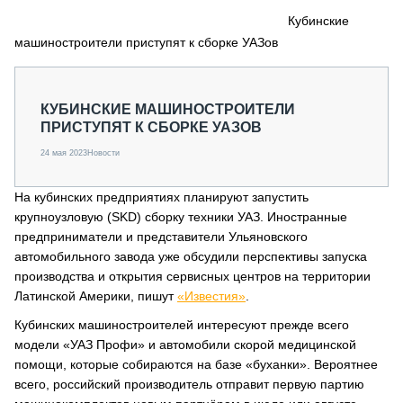
СЕРВИСМЕНЫ
Кубинские
машиностроители приступят к сборке УАЗов
СПЕЦПРОЕКТЫ
МЕРОПРИЯТИЯ
СТАТЬИ ПО КАТЕГОРИЯМ ТЕХНИКИ
КУБИНСКИЕ МАШИНОСТРОИТЕЛИ
О ПРОЕКТЕ
ПРИСТУПЯТ К СБОРКЕ УАЗОВ
24 мая 2023
Новости
На кубинских предприятиях планируют запустить
крупноузловую (SKD) сборку техники УАЗ. Иностранные
предприниматели и представители Ульяновского
автомобильного завода уже обсудили перспективы запуска
производства и открытия сервисных центров на территории
Латинской Америки, пишут
«Известия»
.
Кубинских машиностроителей интересуют прежде всего
модели «УАЗ Профи» и автомобили скорой медицинской
помощи, которые собираются на базе «буханки». Вероятнее
всего, российский производитель отправит первую партию