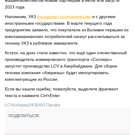
машинокомплектов новым партнёрам в июле или августе
2023 года.
Напомним, УАЗ
расширяет сотрудничество
и с другими
иностранными государствами. В марте текущего года
предприятие заявило, что покупатели из Боливии первыми из
южноамериканских потребителей начнут рассчитываться за
технику УАЗ в рублёвом эквиваленте.
Кстати, на днях стало известно, что ещё один отечественный
производитель коммерческого транспорта «Соллерс»
запустит производство LCV в Азербайджане. Для сборки
техники компания «Азермаш» будет импортировать
комплектующие из России.
Если вы нашли ошибку, пожалуйста, выделите фрагмент
текста и нажмите
Ctrl+Enter
.
LCV
|
сборка
|
УАЗ
|
УАЗ Профи
ПОДЕЛИТЬСЯ: