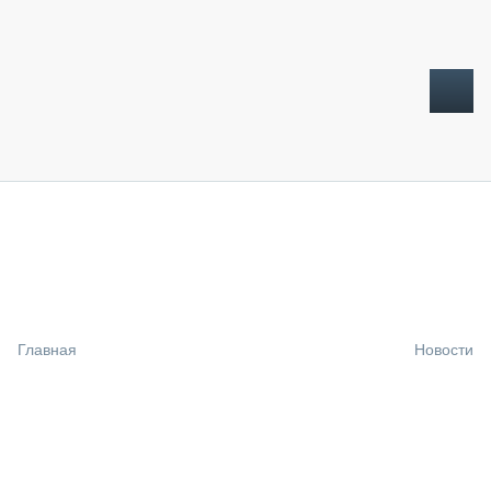
ТОПЛИВНЫЙ КРИЗИС
НОВОСТИ
CTT EXPO 2026
CTT EXPO 2025
КАК ПРОДЛИТЬ ЖИЗНЬ СПЕЦТЕХНИКЕ?
Главная
Новости
АНАЛИТИКА
ОБЗОР РЫНКА
ТЕХНИКА КРУПНЫМ ПЛАНОМ
ИСПЫТАТЕЛИ
ТЕХНОЛОГИИ
ДОРОЖНАЯ ИНДУСТРИЯ