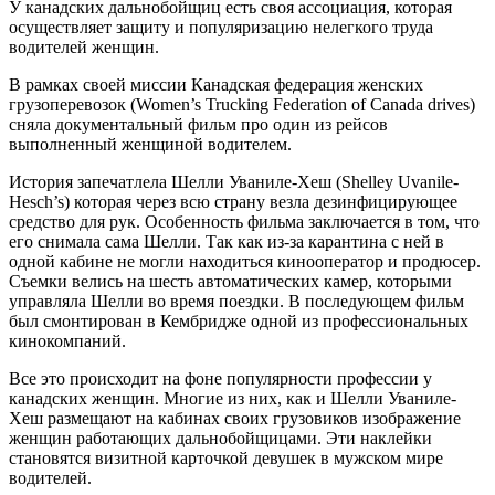
У канадских дальнобойщиц есть своя ассоциация, которая
осуществляет защиту и популяризацию нелегкого труда
водителей женщин.
В рамках своей миссии Канадская федерация женских
грузоперевозок (Women’s Trucking Federation of Canada drives)
сняла документальный фильм про один из рейсов
выполненный женщиной водителем.
История запечатлела Шелли Уваниле-Хеш (Shelley Uvanile-
Hesch’s) которая через всю страну везла дезинфицирующее
средство для рук. Особенность фильма заключается в том, что
его снимала сама Шелли. Так как из-за карантина с ней в
одной кабине не могли находиться кинооператор и продюсер.
Съемки велись на шесть автоматических камер, которыми
управляла Шелли во время поездки. В последующем фильм
был смонтирован в Кембридже одной из профессиональных
кинокомпаний.
Все это происходит на фоне популярности профессии у
канадских женщин. Многие из них, как и Шелли Уваниле-
Хеш размещают на кабинах своих грузовиков изображение
женщин работающих дальнобойщицами. Эти наклейки
становятся визитной карточкой девушек в мужском мире
водителей.