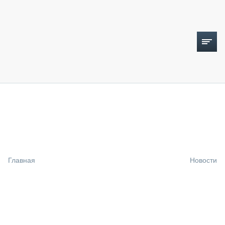
ТОПЛИВНЫЙ КРИЗИС
НОВОСТИ
CTT EXPO 2026
CTT EXPO 2025
КАК ПРОДЛИТЬ ЖИЗНЬ СПЕЦТЕХНИКЕ?
Главная
Новости
АНАЛИТИКА
ОБЗОР РЫНКА
ТЕХНИКА КРУПНЫМ ПЛАНОМ
ИСПЫТАТЕЛИ
ТЕХНОЛОГИИ
ДОРОЖНАЯ ИНДУСТРИЯ