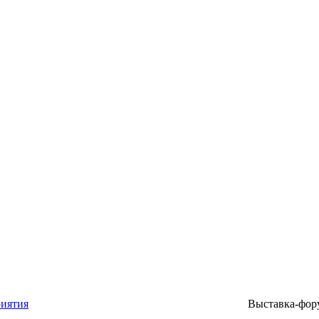
риятия
Выставка-фору