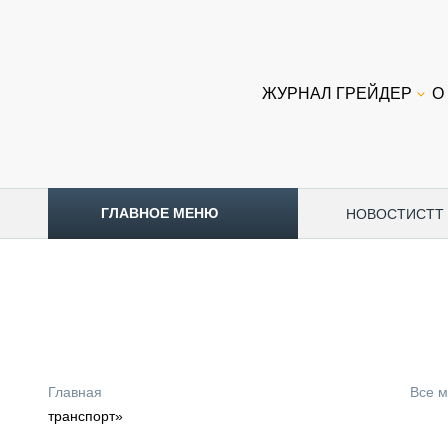
ЖУРНАЛ ГРЕЙДЕР
О
ГЛАВНОЕ МЕНЮ
НОВОСТИ
CTT
ТОПЛИВНЫЙ КРИЗИС
НОВОСТИ
CTT EXPO 2026
CTT EXPO 2025
КАК ПРОДЛИТЬ ЖИЗНЬ СПЕЦТЕХНИКЕ?
Главная
Все 
АНАЛИТИКА
транспорт»
ОБЗОР РЫНКА