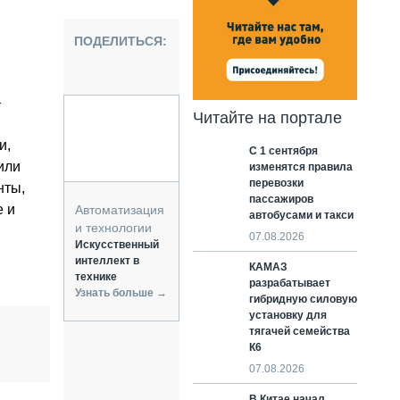
НАЛЬНАЯ ТЕХНИКА
ЖИРСКИЙ ТРАНСПОРТ
ПОДЕЛИТЬСЯ:
ОЗТЕХНИКА
КА СПЕЦИАЛЬНОГО НАЗНАЧЕНИЯ
–
РНАЯ ТЕХНИКА
Читайте на портале
ТИКА И СКЛАД
и,
С 1 сентября
АТИЗАЦИЯ И ТЕХНОЛОГИИ
или
изменятся правила
ЕКТУЮЩИЕ И СЕРВИС
перевозки
нты,
пассажиров
е и
Автоматизация
автобусами и такси
и технологии
07.08.2026
Искусственный
интеллект в
КАМАЗ
технике
разрабатывает
Узнать больше →
гибридную силовую
установку для
тягачей семейства
К6
07.08.2026
В Китае начал