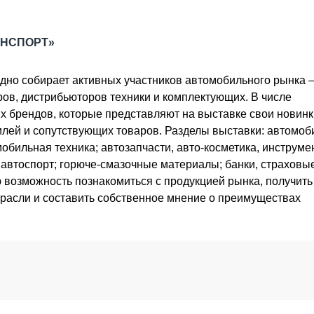
ОБЗОР ПРОШЕДШИХ МЕРОПРИЯТИЙ
КОММУ
БЛИЖАЙШИЕ МЕРОПРИЯТИЯ
ПАССА
АНСПОРТ»
СЕЛЬХ
ТЕХНИ
но собирает активных участников автомобильного рынка 
КАРЬЕ
ов, дистрибьюторов техники и комплектующих. В числе
ЛОГИС
х брендов, которые представляют на выставке свои новинк
АВТОМ
илей и сопутствующих товаров. Разделы выставки: автомоб
КОМПЛ
обильная техника; автозапчасти, авто-косметика, инструме
 автоспорт; горюче-смазочные материалы; банки, страховы
 возможность познакомиться с продукцией рынка, получить
асли и составить собственное мнение о преимуществах