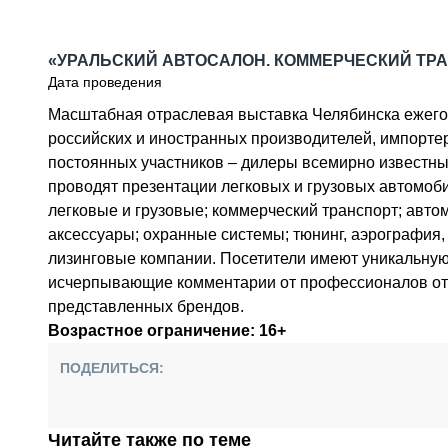
СПЕЦТЕХНИКА И ТРАНСПОРТ
ГРУЗОПЕРЕВОЗКИ
«УРАЛЬСКИЙ АВТОСАЛОН. КОММЕРЧЕСКИЙ ТР
ФИНАНСЫ, ЛИЗИНГ, СТРАХОВАНИЕ
Дата проведения
ТЕХНИКА КРУПНЫМ ПЛАНОМ
ИСПЫТАТЕЛИ
Масштабная отраслевая выставка Челябинска ежегод
ТЕХНОЛОГИИ
российских и иностранных производителей, импортер
ДОРОЖНАЯ ИНДУСТРИЯ
постоянных участников – дилеры всемирно известны
СЕРВИСМЕНЫ
проводят презентации легковых и грузовых автомоб
легковые и грузовые; коммерческий транспорт; автом
аксессуары; охранные системы; тюнинг, аэрография,
лизинговые компании. Посетители имеют уникальную
исчерпывающие комментарии от профессионалов отр
представленных брендов.
Возрастное ограничение: 16+
ПОДЕЛИТЬСЯ:
Читайте также по теме