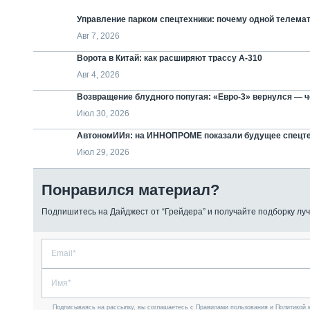
Управление парком спецтехники: почему одной телемат
Авг 7, 2026
Ворота в Китай: как расширяют трассу А-310
Авг 4, 2026
Возвращение блудного попугая: «Евро-3» вернулся — че
Июл 30, 2026
АвтономИИя: на ИННОПРОМЕ показали будущее спецт
Июл 29, 2026
Понравился материал?
Подпишитесь на Дайджест от “Грейдера” и получайте подборку луч
Подписываясь на рассылку, вы соглашаетесь с Правилами пользования и Политикой 