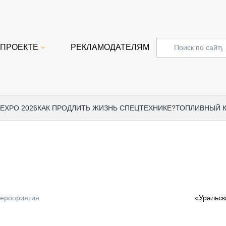
 ПРОЕКТЕ
РЕКЛАМОДАТЕЛЯМ
 EXPO 2026
КАК ПРОДЛИТЬ ЖИЗНЬ СПЕЦТЕХНИКЕ?
ТОПЛИВНЫЙ 
СПЕЦПРОЕКТЫ
СТАТЬ
EXPO CTT 2024
ДОРОЖ
EXPO CTT 2023
ГРУЗО
EXPO CTT 2022
КОММЕ
мероприятия
«Уральск
КОМТРАНС 2021
ПОДЪЁ
МЕРОПРИЯТИЯ
ПРИЦЕ