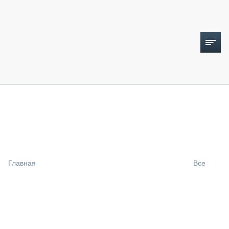
ТОПЛИВНЫЙ КРИЗИС
НОВОСТИ
CTT EXPO 2026
CTT EXPO 2025
КАК ПРОДЛИТЬ ЖИЗНЬ СПЕЦТЕХНИКЕ?
Главная
Все
АНАЛИТИКА
ОБЗОР РЫНКА
ТЕХНИКА КРУПНЫМ ПЛАНОМ
ИСПЫТАТЕЛИ
ТЕХНОЛОГИИ
ДОРОЖНАЯ ИНДУСТРИЯ