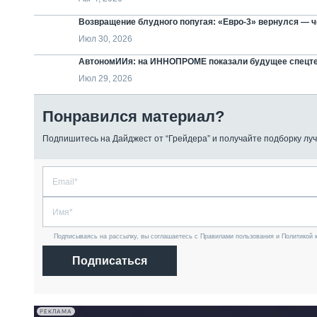
Возвращение блудного попугая: «Евро-3» вернулся — че
Июл 30, 2026
АвтономИИя: на ИННОПРОМЕ показали будущее спецт
Июл 29, 2026
Понравился материал?
Подпишитесь на Дайджест от “Грейдера” и получайте подборку луч
Подписываясь на рассылку, вы соглашаетесь с Правилами пользования и Политикой 
Подписаться
РЕКЛАМА