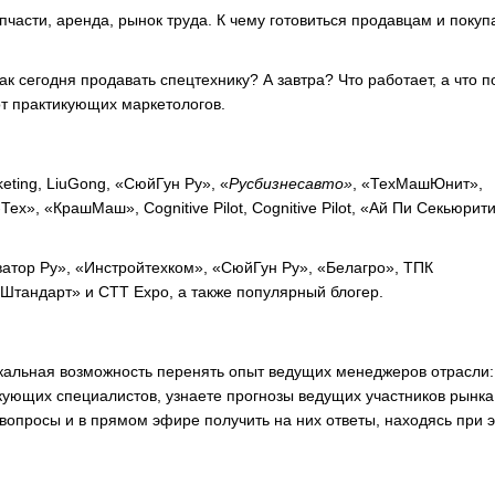
апчасти, аренда, рынок труда. К чему готовиться продавцам и поку
ак сегодня продавать спецтехнику? А завтра? Что работает, а что п
т практикующих маркетологов.
ting, LiuGong, «СюйГун Ру», «
Русбизнесавто»
, «ТехМашЮнит»,
», «КрашМаш», Cognitive Pilot, Cognitive Pilot, «Ай Пи Секьюрити
атор Ру», «Инстройтехком», «СюйГун Ру», «Белагро», ТПК
Штандарт» и CTT Expo, а также популярный блогер.
кальная возможность перенять опыт ведущих менеджеров отрасли:
ующих специалистов, узнаете прогнозы ведущих участников рынка
опросы и в прямом эфире получить на них ответы, находясь при э