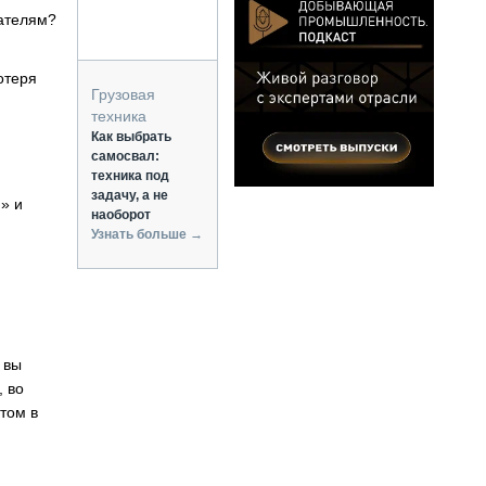
пателям?
отеря
Грузовая
техника
Как выбрать
самосвал:
техника под
задачу, а не
» и
наоборот
Узнать больше →
 вы
, во
том в