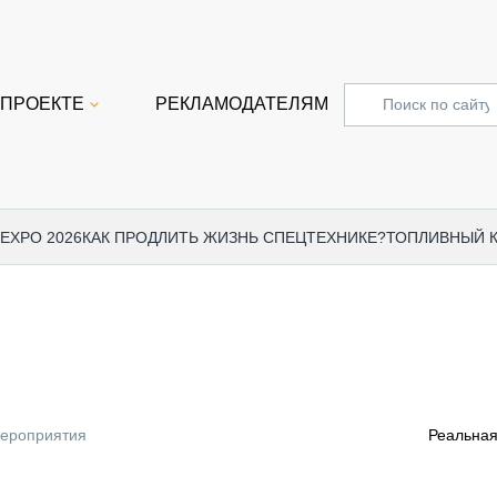
 ПРОЕКТЕ
РЕКЛАМОДАТЕЛЯМ
 EXPO 2026
КАК ПРОДЛИТЬ ЖИЗНЬ СПЕЦТЕХНИКЕ?
ТОПЛИВНЫЙ 
СПЕЦПРОЕКТЫ
СТАТЬ
EXPO CTT 2024
ДОРОЖ
EXPO CTT 2023
ГРУЗО
EXPO CTT 2022
КОММЕ
мероприятия
Реальная
КОМТРАНС 2021
ПОДЪЁ
МЕРОПРИЯТИЯ
ПРИЦЕ