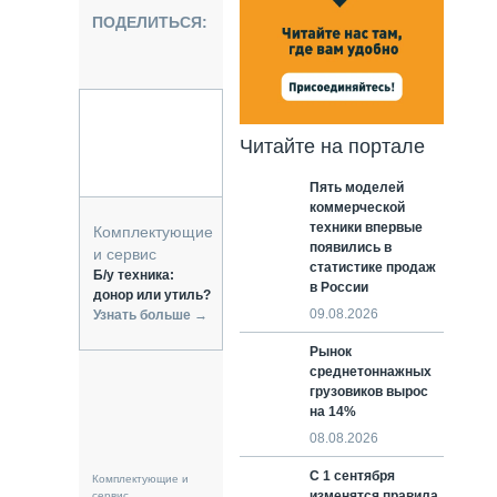
НАЛЬНАЯ ТЕХНИКА
ПОДЕЛИТЬСЯ:
ЖИРСКИЙ ТРАНСПОРТ
ОЗТЕХНИКА
КА СПЕЦИАЛЬНОГО НАЗНАЧЕНИЯ
РНАЯ ТЕХНИКА
Читайте на портале
ТИКА И СКЛАД
Пять моделей
АТИЗАЦИЯ И ТЕХНОЛОГИИ
коммерческой
ЕКТУЮЩИЕ И СЕРВИС
техники впервые
Комплектующие
появились в
и сервис
статистике продаж
Б/у техника:
в России
донор или утиль?
09.08.2026
Узнать больше →
Рынок
среднетоннажных
грузовиков вырос
на 14%
08.08.2026
С 1 сентября
Комплектующие и
изменятся правила
сервис