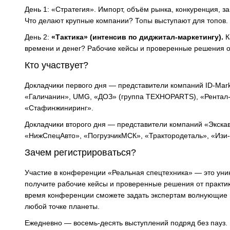
День 1: «Стратегия». Импорт, объём рынка, конкуренция, з
Что делают крупные компании? Топы выступают для топов.
День 2:
«Тактика» (интенсив по диджитал-маркетингу).
К
времени и денег? Рабочие кейсы и проверенные решения о
Кто участвует?
Докладчики первого дня — представители компаний ID-Marke
«Галичанин», UMG, «ДОЗ» (группа ТЕХНОPARTS), «Рентал-Тех
«Стафинжиниринг».
Докладчики второго дня — представители компаний «Экскав
«НижСпецАвто», «ПогрузчикМСК», «Трактородеталь», «Изи-
Зачем регистрироваться?
Участие в конференции «Реальная спецтехника» — это уни
получите рабочие кейсы и проверенные решения от практик
время конференции сможете задать экспертам волнующие в
любой точке планеты.
Ежедневно — восемь-десять выступлений подряд без пауз.