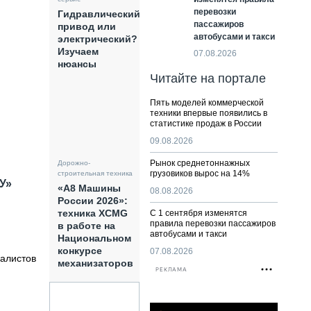
перевозки
Гидравлический
пассажиров
привод или
автобусами и такси
электрический?
Изучаем
07.08.2026
нюансы
Читайте на портале
Пять моделей коммерческой
техники впервые появились в
статистике продаж в России
09.08.2026
Рынок среднетоннажных
Дорожно-
грузовиков вырос на 14%
строительная техника
У»
«А8 Машины
08.08.2026
России 2026»:
техника XCMG
С 1 сентября изменятся
правила перевозки пассажиров
в работе на
автобусами и такси
Национальном
конкурсе
07.08.2026
алистов
механизаторов
РЕКЛАМА