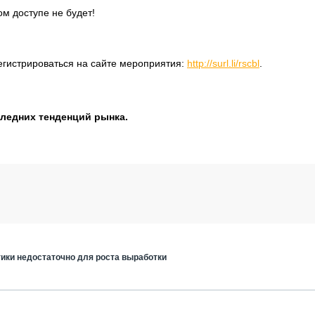
м доступе не будет!
егистрироваться на сайте мероприятия:
http://surl.li/rscbl
.
следних тенденций рынка.
ики недостаточно для роста выработки