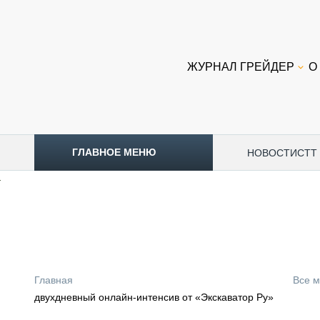
ЖУРНАЛ ГРЕЙДЕР
О
ГЛАВНОЕ МЕНЮ
НОВОСТИ
CTT
ТОПЛИВНЫЙ КРИЗИС
НОВОСТИ
CTT EXPO 2026
CTT EXPO 2025
КАК ПРОДЛИТЬ ЖИЗНЬ СПЕЦТЕХНИКЕ?
Главная
Все 
АНАЛИТИКА
двухдневный онлайн-интенсив от «Экскаватор Ру»
ОБЗОР РЫНКА