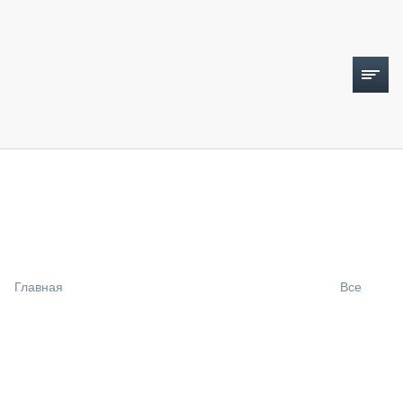
ТОПЛИВНЫЙ КРИЗИС
НОВОСТИ
CTT EXPO 2026
CTT EXPO 2025
КАК ПРОДЛИТЬ ЖИЗНЬ СПЕЦТЕХНИКЕ?
Главная
Все
АНАЛИТИКА
ОБЗОР РЫНКА
ТЕХНИКА КРУПНЫМ ПЛАНОМ
ИСПЫТАТЕЛИ
ТЕХНОЛОГИИ
ДОРОЖНАЯ ИНДУСТРИЯ