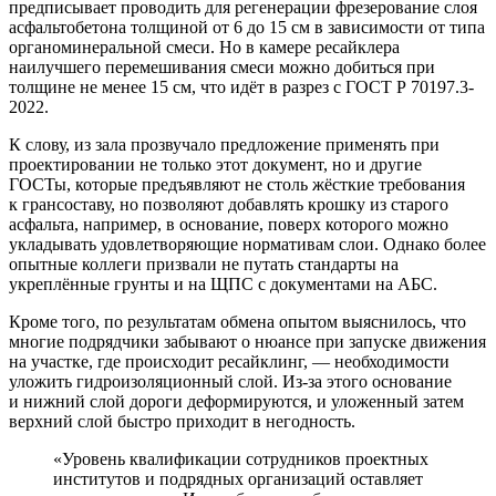
предписывает проводить для регенерации фрезерование слоя
асфальтобетона толщиной от 6 до 15 см в зависимости от типа
органоминеральной смеси. Но в камере ресайклера
наилучшего перемешивания смеси можно добиться при
толщине не менее 15 см, что идёт в разрез с ГОСТ Р 70197.3-
2022.
К слову, из зала прозвучало предложение применять при
проектировании не только этот документ, но и другие
ГОСТы, которые предъявляют не столь жёсткие требования
к грансоставу, но позволяют добавлять крошку из старого
асфальта, например, в основание, поверх которого можно
укладывать удовлетворяющие нормативам слои. Однако более
опытные коллеги призвали не путать стандарты на
укреплённые грунты и на ЩПС с документами на АБС.
Кроме того, по результатам обмена опытом выяснилось, что
многие подрядчики забывают о нюансе при запуске движения
на участке, где происходит ресайклинг, ― необходимости
уложить гидроизоляционный слой. Из-за этого основание
и нижний слой дороги деформируются, и уложенный затем
верхний слой быстро приходит в негодность.
«Уровень квалификации сотрудников проектных
институтов и подрядных организаций оставляет