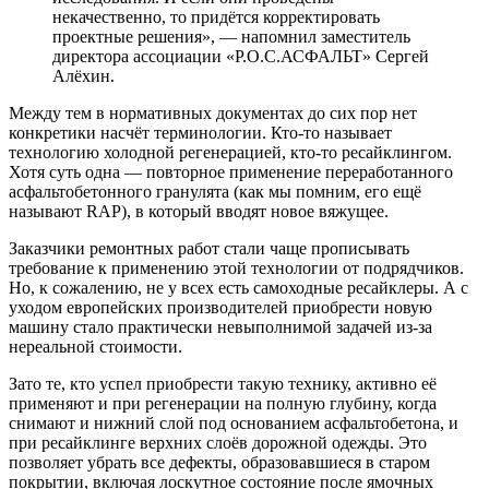
некачественно, то придётся корректировать
проектные решения», ― напомнил заместитель
директора ассоциации «Р.О.С.АСФАЛЬТ» Сергей
Алёхин.
Между тем в нормативных документах до сих пор нет
конкретики насчёт терминологии. Кто-то называет
технологию холодной регенерацией, кто-то ресайклингом.
Хотя суть одна ― повторное применение переработанного
асфальтобетонного гранулята (как мы помним, его ещё
называют RAP), в который вводят новое вяжущее.
Заказчики ремонтных работ стали чаще прописывать
требование к применению этой технологии от подрядчиков.
Но, к сожалению, не у всех есть самоходные ресайклеры. А с
уходом европейских производителей приобрести новую
машину стало практически невыполнимой задачей из-за
нереальной стоимости.
Зато те, кто успел приобрести такую технику, активно её
применяют и при регенерации на полную глубину, когда
снимают и нижний слой под основанием асфальтобетона, и
при ресайклинге верхних слоёв дорожной одежды. Это
позволяет убрать все дефекты, образовавшиеся в старом
покрытии, включая лоскутное состояние после ямочных