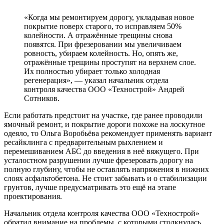
«Когда мы ремонтируем дорогу, укладывая новое
покрытие поверх старого, то исправляем 50%
колейности. А отражённые трещины снова
появятся. При фрезеровании мы увеличиваем
ровность, убираем колейность. Но, опять же,
отражённые трещины проступят на верхнем слое.
Их полностью убирает только холодная
регенерация», ― указал начальник отдела
контроля качества ООО «Технострой» Андрей
Сотников.
Если работать предстоит на участке, где ранее проводили
ямочный ремонт, и покрытие дороги похоже на лоскутное
одеяло, то Ольга Воробьёва рекомендует применять вариант
ресайклинга с предварительным рыхлением и
перемешиванием АБС до введения в неё вяжущего. При
усталостном разрушении лучше фрезеровать дорогу на
полную глубину, чтобы не оставлять напряжения в нижних
слоях асфальтобетона. Не стоит забывать и о стабилизации
грунтов, лучше предусматривать это ещё на этапе
проектирования.
Начальник отдела контроля качества ООО «Технострой»
обратил внимание на проблемы, с которыми столкнулась