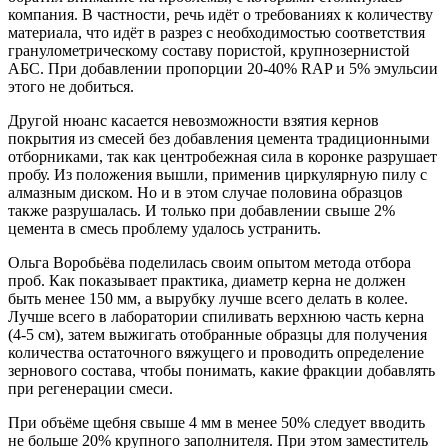
компания. В частности, речь идёт о требованиях к количеству
материала, что идёт в разрез с необходимостью соответствия
гранулометрическому составу пористой, крупнозернистой
АБС. При добавлении пропорции 20-40% RAP и 5% эмульсии
этого не добиться.
Другой нюанс касается невозможности взятия кернов
покрытия из смесей без добавления цемента традиционными
отборниками, так как центробежная сила в коронке разрушает
пробу. Из положения вышли, применив циркулярную пилу с
алмазным диском. Но и в этом случае половина образцов
также разрушалась. И только при добавлении свыше 2%
цемента в смесь проблему удалось устранить.
Ольга Воробьёва поделилась своим опытом метода отбора
проб. Как показывает практика, диаметр керна не должен
быть менее 150 мм, а вырубку лучше всего делать в колее.
Лучше всего в лаборатории спиливать верхнюю часть керна
(4-5 см), затем выжигать отобранные образцы для получения
количества остаточного вяжущего и проводить определение
зернового состава, чтобы понимать, какие фракции добавлять
при регенерации смеси.
При объёме щебня свыше 4 мм в менее 50% следует вводить
не больше 20% крупного заполнителя. При этом заместитель