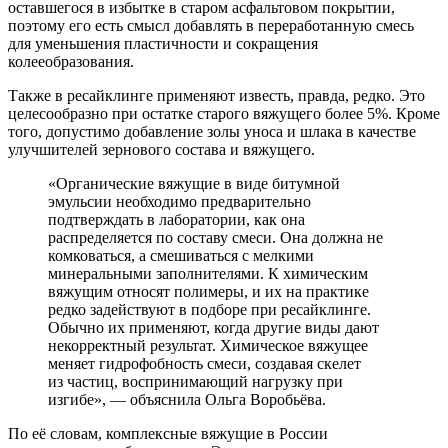
оставшегося в избытке в старом асфальтовом покрытии,
поэтому его есть смысл добавлять в переработанную смесь
для уменьшения пластичности и сокращения
колееобразования.
Также в ресайклинге применяют известь, правда, редко. Это
целесообразно при остатке старого вяжущего более 5%. Кроме
того, допустимо добавление золы уноса и шлака в качестве
улучшителей зернового состава и вяжущего.
«Органические вяжущие в виде битумной
эмульсии необходимо предварительно
подтверждать в лаборатории, как она
распределяется по составу смеси. Она должна не
комковаться, а смешиваться с мелкими
минеральными заполнителями. К химическим
вяжущим относят полимеры, и их на практике
редко задействуют в подборе при ресайклинге.
Обычно их применяют, когда другие виды дают
некорректный результат. Химическое вяжущее
меняет гидрофобность смеси, создавая скелет
из частиц, воспринимающий нагрузку при
изгибе», ― объяснила Ольга Воробьёва.
По её словам, комплексные вяжущие в России