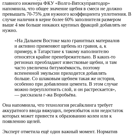
главного инженера ФКУ «Волго-Вятскуправтодор»
напомнила, что общее значение щебня в смеси не должно
превышать 70-75% для нужного коэффициента уплотнения. В
случае наличия в керне более 60% заполнителя размером
выше 4 мм больше никаких крупных фракций добавлять не
нужно.
«На Дальнем Востоке мало гранитных материалов
и активно применяют щебень из гравия, а, к
примеру, в Татарстане к такому наполнителю
относятся крайне пренебрежительно. В каких-то
регионах преобладают известковые щебни, и там
часто увеличена битумоёмкость, поэтому
вспененной эмульсии приходится добавлять
больше. Со шлаковым щебнем такая же история,
особенно при добавлении цемента. В этом случае
можно переуплотнить слой, и он растрескается»,
― рассказала г-жа Воробьёва.
Она напомнила, что технология ресайклинга требует
аккуратного ввода вяжущих, переизбыток или недостаток
которых может привести к образованию колеи или к
появлению щелей.
Эксперт отметила ещё один важный момент. Норматив