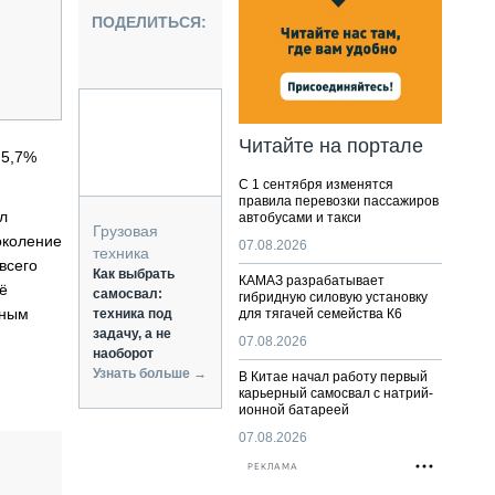
НАЛЬНАЯ ТЕХНИКА
ПОДЕЛИТЬСЯ:
ЖИРСКИЙ ТРАНСПОРТ
ОЗТЕХНИКА
КА СПЕЦИАЛЬНОГО НАЗНАЧЕНИЯ
РНАЯ ТЕХНИКА
Читайте на портале
 5,7%
ТИКА И СКЛАД
С 1 сентября изменятся
АТИЗАЦИЯ И ТЕХНОЛОГИИ
правила перевозки пассажиров
л
автобусами и такси
ЕКТУЮЩИЕ И СЕРВИС
Грузовая
околение
07.08.2026
техника
всего
Как выбрать
КАМАЗ разрабатывает
ё
самосвал:
гибридную силовую установку
щным
техника под
для тягачей семейства К6
задачу, а не
07.08.2026
наоборот
Узнать больше →
В Китае начал работу первый
карьерный самосвал с натрий-
ионной батареей
07.08.2026
РЕКЛАМА