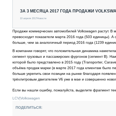
СПЕЦТЕХНИКА И ТРАНСПОРТ
ГРУЗОПЕРЕВОЗКИ
ЗА 3 МЕСЯЦА 2017 ГОДА ПРОДАЖИ VOLKSW
ФИНАНСЫ, ЛИЗИНГ, СТРАХОВАНИЕ
10 апреля 2017
Новости
ТЕХНИКА КРУПНЫМ ПЛАНОМ
ИСПЫТАТЕЛИ
Продажи коммерческих автомобилей Volkswagen растут. В м
ТЕХНОЛОГИИ
превосходит показатели марта 2016 года (503 единицы). А 
ДОРОЖНАЯ ИНДУСТРИЯ
больше, чем за аналогичный период 2016 года (1239 единиц
СЕРВИСМЕНЫ
В компании говорят, что положительная динамика наметил
сегмент грузовых и пассажирских фургонов (сегмент В). Н
которой было представлено в 2015 году (Transporter, Carave
объёма продаж марки (в марте 2017 года клиентам было п
больше укрепить свои позиции на рынке благодаря появл
трёхлитровым двигателем V6 уже в мае и совершенно нового
Если вы нашли ошибку, пожалуйста, выделите фрагмент те
LCV
|
Volkswagen
ПОДЕЛИТЬСЯ: