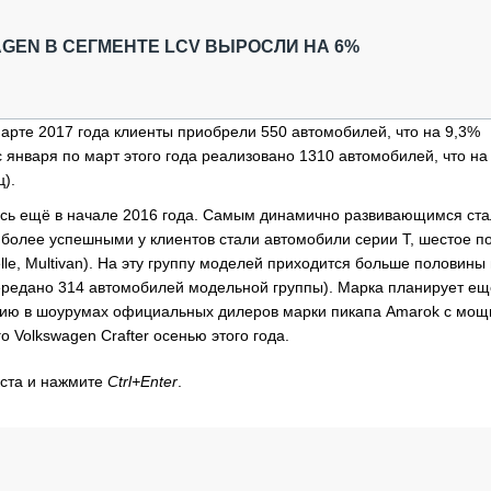
ОБЗОР ПРОШЕДШИХ МЕРОПРИЯТИЙ
КОММУ
БЛИЖАЙШИЕ МЕРОПРИЯТИЯ
ПАССА
AGEN В СЕГМЕНТЕ LCV ВЫРОСЛИ НА 6%
СЕЛЬХ
ТЕХНИ
КАРЬЕ
арте 2017 года клиенты приобрели 550 автомобилей, что на 9,3%
с января по март этого года реализовано 1310 автомобилей, что на
ЛОГИС
).
АВТОМ
ась ещё в начале 2016 года. Самым динамично развивающимся ста
КОМПЛ
аиболее успешными у клиентов стали автомобили серии Т, шестое п
lle, Multivan). На эту группу моделей приходится больше половины 
ередано 314 автомобилей модельной группы). Марка планирует ещ
ению в шоурумах официальных дилеров марки пикапа Amarok c мо
 Volkswagen Crafter осенью этого года.
кста и нажмите
Ctrl+Enter
.