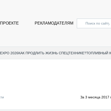
 ПРОЕКТЕ
РЕКЛАМОДАТЕЛЯМ
 EXPO 2026
КАК ПРОДЛИТЬ ЖИЗНЬ СПЕЦТЕХНИКЕ?
ТОПЛИВНЫЙ 
СПЕЦПРОЕКТЫ
СТАТЬ
EXPO CTT 2024
ДОРОЖ
EXPO CTT 2023
ГРУЗО
EXPO CTT 2022
КОММЕ
сти
За 3 месяца 2017 
КОМТРАНС 2021
ПОДЪЁ
МЕРОПРИЯТИЯ
ПРИЦЕ