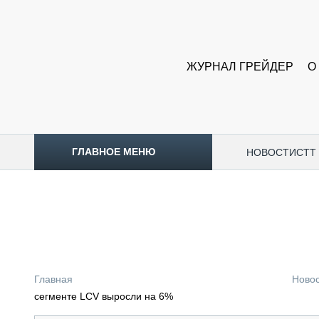
ЖУРНАЛ ГРЕЙДЕР
О
ГЛАВНОЕ МЕНЮ
НОВОСТИ
CTT
ТОПЛИВНЫЙ КРИЗИС
НОВОСТИ
CTT EXPO 2026
CTT EXPO 2025
КАК ПРОДЛИТЬ ЖИЗНЬ СПЕЦТЕХНИКЕ?
Главная
Ново
АНАЛИТИКА
сегменте LCV выросли на 6%
ОБЗОР РЫНКА