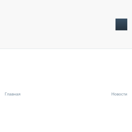
ТОПЛИВНЫЙ КРИЗИС
НОВОСТИ
CTT EXPO 2026
CTT EXPO 2025
КАК ПРОДЛИТЬ ЖИЗНЬ СПЕЦТЕХНИКЕ?
Главная
Новости
АНАЛИТИКА
ОБЗОР РЫНКА
ТЕХНИКА КРУПНЫМ ПЛАНОМ
ИСПЫТАТЕЛИ
ТЕХНОЛОГИИ
ДОРОЖНАЯ ИНДУСТРИЯ