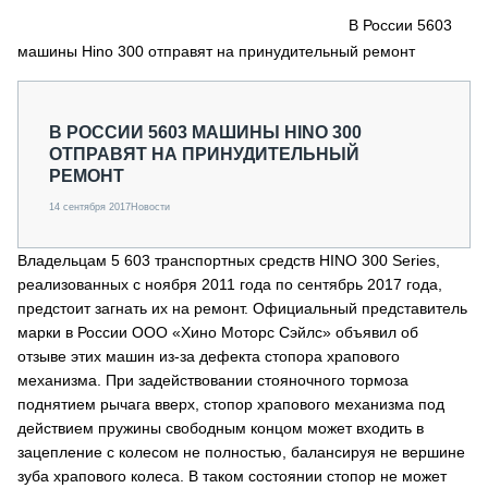
СЕРВИСМЕНЫ
В России 5603
машины Hino 300 отправят на принудительный ремонт
СПЕЦПРОЕКТЫ
МЕРОПРИЯТИЯ
СТАТЬИ ПО КАТЕГОРИЯМ ТЕХНИКИ
В РОССИИ 5603 МАШИНЫ HINO 300
О ПРОЕКТЕ
ОТПРАВЯТ НА ПРИНУДИТЕЛЬНЫЙ
РЕМОНТ
14 сентября 2017
Новости
Владельцам 5 603 транспортных средств HINO 300 Series,
реализованных с ноября 2011 года по сентябрь 2017 года,
предстоит загнать их на ремонт. Официальный представитель
марки в России ООО «Хино Моторс Сэйлс» объявил об
отзыве этих машин из-за дефекта стопора храпового
механизма. При задействовании стояночного тормоза
поднятием рычага вверх, стопор храпового механизма под
действием пружины свободным концом может входить в
зацепление с колесом не полностью, балансируя не вершине
зуба храпового колеса. В таком состоянии стопор не может