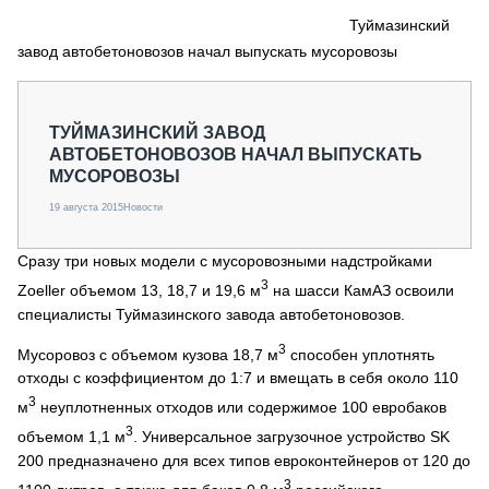
СЕРВИСМЕНЫ
Туймазинский
завод автобетоновозов начал выпускать мусоровозы
СПЕЦПРОЕКТЫ
МЕРОПРИЯТИЯ
СТАТЬИ ПО КАТЕГОРИЯМ ТЕХНИКИ
ТУЙМАЗИНСКИЙ ЗАВОД
О ПРОЕКТЕ
АВТОБЕТОНОВОЗОВ НАЧАЛ ВЫПУСКАТЬ
МУСОРОВОЗЫ
19 августа 2015
Новости
Сразу три новых модели с мусоровозными надстройками
3
Zoeller объемом 13, 18,7 и 19,6 м
на шасси КамАЗ освоили
специалисты Туймазинского завода автобетоновозов.
3
Мусоровоз с объемом кузова 18,7 м
способен уплотнять
отходы с коэффициентом до 1:7 и вмещать в себя около 110
3
м
неуплотненных отходов или содержимое 100 евробаков
3
объемом 1,1 м
. Универсальное загрузочное устройство SK
200 предназначено для всех типов евроконтейнеров от 120 до
3