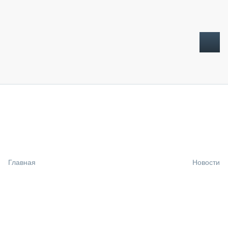
ТОПЛИВНЫЙ КРИЗИС
НОВОСТИ
CTT EXPO 2026
CTT EXPO 2025
КАК ПРОДЛИТЬ ЖИЗНЬ СПЕЦТЕХНИКЕ?
Главная
Новости
АНАЛИТИКА
ОБЗОР РЫНКА
ТЕХНИКА КРУПНЫМ ПЛАНОМ
ИСПЫТАТЕЛИ
ТЕХНОЛОГИИ
ДОРОЖНАЯ ИНДУСТРИЯ