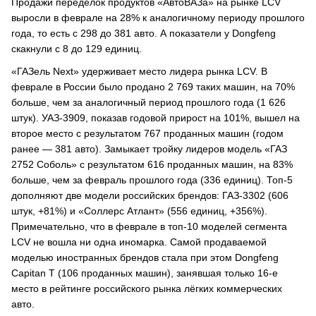
Продажи переделок продуктов «АвтоВАЗа» на рынке LCV
выросли в феврале на 28% к аналогичному периоду прошлого
года, то есть с 298 до 381 авто. А показатели у Dongfeng
скакнули с 8 до 129 единиц.
«ГАЗель Next» удерживает место лидера рынка LCV. В
феврале в России было продано 2 769 таких машин, на 70%
больше, чем за аналогичный период прошлого года (1 626
штук). УАЗ-3909, показав годовой прирост на 101%, вышел на
второе место с результатом 767 проданных машин (годом
ранее — 381 авто). Замыкает тройку лидеров модель «ГАЗ
2752 Соболь» с результатом 616 проданных машин, на 83%
больше, чем за февраль прошлого года (336 единиц). Топ-5
дополняют две модели российских брендов: ГАЗ-3302 (606
штук, +81%) и «Соллерс Атлант» (556 единиц, +356%).
Примечательно, что в феврале в топ-10 моделей сегмента
LCV не вошла ни одна иномарка. Самой продаваемой
моделью иностранных брендов стала при этом Dongfeng
Capitan T (106 проданных машин), занявшая только 16-е
место в рейтинге российского рынка лёгких коммерческих
авто.