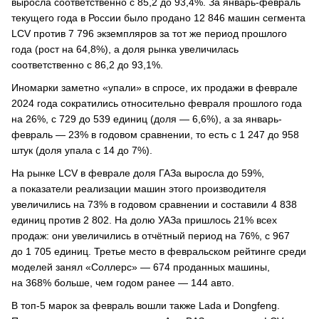
выросла соответственно с 85,2 до 93,4%. За январь-февраль
текущего года в России было продано 12 846 машин сегмента
LCV против 7 796 экземпляров за тот же период прошлого
года (рост на 64,8%), а доля рынка увеличилась
соответственно с 86,2 до 93,1%.
Иномарки заметно «упали» в спросе, их продажи в феврале
2024 года сократились относительно февраля прошлого года
на 26%, с 729 до 539 единиц (доля — 6,6%), а за январь-
февраль — 23% в годовом сравнении, то есть с 1 247 до 958
штук (доля упала с 14 до 7%).
На рынке LCV в феврале доля ГАЗа выросла до 59%,
а показатели реализации машин этого производителя
увеличились на 73% в годовом сравнении и составили 4 838
единиц против 2 802. На долю УАЗа пришлось 21% всех
продаж: они увеличились в отчётный период на 76%, с 967
до 1 705 единиц. Третье место в февральском рейтинге среди
моделей занял «Соллерс» — 674 проданных машины,
на 368% больше, чем годом ранее — 144 авто.
В топ-5 марок за февраль вошли также Lada и Dongfeng.