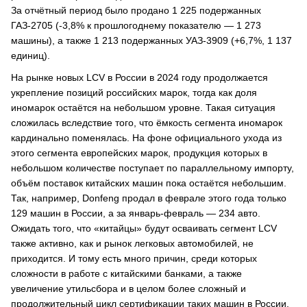
За отчётный период было продано 1 225 подержанных
ГАЗ-2705 (-3,8% к прошлогоднему показателю — 1 273
машины), а также 1 213 подержанных УАЗ-3909 (+6,7%, 1 137
единиц).
На рынке новых LCV в России в 2024 году продолжается
укрепление позиций российских марок, тогда как доля
иномарок остаётся на небольшом уровне. Такая ситуация
сложилась вследствие того, что ёмкость сегмента иномарок
кардинально поменялась. На фоне официального ухода из
этого сегмента европейских марок, продукция которых в
небольшом количестве поступает по параллельному импорту,
объём поставок китайских машин пока остаётся небольшим.
Так, например, Donfeng продал в феврале этого года только
129 машин в России, а за январь-февраль — 234 авто.
Ожидать того, что «китайцы» будут осваивать сегмент LCV
также активно, как и рынок легковых автомобилей, не
приходится. И тому есть много причин, среди которых
сложности в работе с китайскими банками, а также
увеличение утильсбора и в целом более сложный и
продолжительный цикл сертификации таких машин в России.