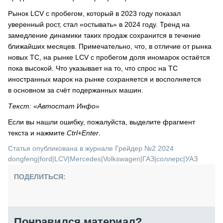
Рынок LCV с пробегом, который в 2023 году показал
уверенный рост, стал «остывать» в 2024 году. Тренд на
замедление динамики таких продаж сохранится в течение
ближайших месяцев. Примечательно, что, в отличие от рынка
новых ТС, на рынке LCV с пробегом доля иномарок остаётся
пока высокой. Что указывает на то, что спрос на ТС
иностранных марок на рынке сохраняется и восполняется
в основном за счёт подержанных машин.
Текст: «Автостат Инфо»
Если вы нашли ошибку, пожалуйста, выделите фрагмент
текста и нажмите
Ctrl+Enter
.
Статья опубликована в журнале Грейдер №2 2024
dongfeng
|
ford
|
LCV
|
Mercedes
|
Volkswagen
|
ГАЗ
|
соллерс
|
УАЗ
ПОДЕЛИТЬСЯ:
Понравился материал?