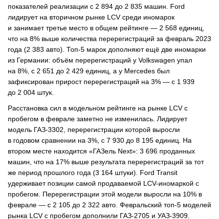
показателей реализации с 2 894 до 2 835 машин. Ford
лидирует на вторичном рынке LCV среди иномарок
и занимает третье место в общем рейтинге — 2 568 единиц,
что на 8% выше количества перерегистраций за февраль 2023
года (2 383 авто). Топ-5 марок дополняют ещё две иномарки
из Германии: объём перерегистраций у Volkswagen упал
на 8%, с 2 651 до 2 429 единиц, а у Mercedes был
зафиксирован прирост перерегистраций на 3% — с 1 939
до 2 004 штук.
Расстановка сил в модельном рейтинге на рынке LCV с
пробегом в феврале заметно не изменилась. Лидирует
модель ГАЗ-3302, перерегистрации которой выросли
в годовом сравнении на 3%, с 7 930 до 8 195 единиц. На
втором месте находится «ГАЗель Next»: 3 696 проданных
машин, что на 17% выше результата перерегистраций за тот
же период прошлого года (3 164 штуки). Ford Transit
удерживает позиции самой продаваемой LCV-иномаркой с
пробегом. Перерегистрации этой модели выросли на 10% в
феврале — с 2 105 до 2 322 авто. Февральский топ-5 моделей
рынка LCV с пробегом дополнили ГАЗ-2705 и УАЗ-3909.