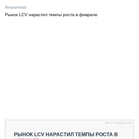
СЕРВИСМЕНЫ
Аналитика
Рынок LCV нарастил темпы роста в феврале
СПЕЦПРОЕКТЫ
МЕРОПРИЯТИЯ
СТАТЬИ ПО КАТЕГОРИЯМ ТЕХНИКИ
О ПРОЕКТЕ
Фото: freepik.com
РЫНОК LCV НАРАСТИЛ ТЕМПЫ РОСТА В