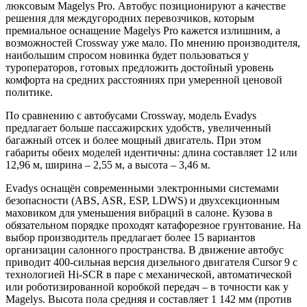
люксовым Magelys Pro. Автобус позиционируют а качестве
решения для междугородних перевозчиков, которым
премиальное оснащение Magelys Pro кажется излишним, а
возможностей Crossway уже мало. По мнению производителя,
наибольшим спросом новинка будет пользоваться у
туроператоров, готовых предложить достойный уровень
комфорта на средних расстояниях при умеренной ценовой
политике.
По сравнению с автобусами Crossway, модель Evadys
предлагает больше пассажирских удобств, увеличенный
багажный отсек и более мощный двигатель. При этом
габариты обеих моделей идентичны: длина составляет 12 или
12,96 м, ширина – 2,55 м, а высота – 3,46 м.
Evadys оснащён современными электронными системами
безопасности (ABS, ASR, ESP, LDWS) и двухсекционным
маховиком для уменьшения вибраций в салоне. Кузова в
обязательном порядке проходят катафорезное грунтование. На
выбор производитель предлагает более 15 вариантов
организации салонного пространства. В движение автобус
приводит 400-сильная версия дизельного двигателя Cursor 9 с
технологией Hi-SCR в паре с механической, автоматической
или роботизированной коробкой передач – в точности как у
Magelys. Высота пола средняя и составляет 1 142 мм (против