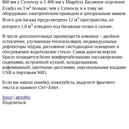
860 мм у Crossway и 1 400 мм у Magelys). Багажное отделение
3
Evadys на 3 м
больше, чем у Crossway и к тому же
оборудовано электрическим приводом и центральным замком.
3
Всего для багажа предусмотрено 12 м
пространства, из
3
которого 1,8 м
отведено под багажные полки в салоне.
В числе дополнительных преимуществ новинки – двойное
остекление, улучшенная теплоизоляция, индивидуальные
дефлекторы обдува, рассеянное светодиодное освещение и
обогреваемое водительское стекло. Самая дорогая версия
Spacio оснащается более комфортабельными пассажирскими
сиденьями, встроенной кухней, холодильником,
кофемашиной, цветными дисплеями, персональными входами
USB и бортовым WiFi.
Если вы нашли ошибку, пожалуйста, выделите фрагмент
текста и нажмите
Ctrl+Enter
.
Iveco
|
автобус
Поделиться: