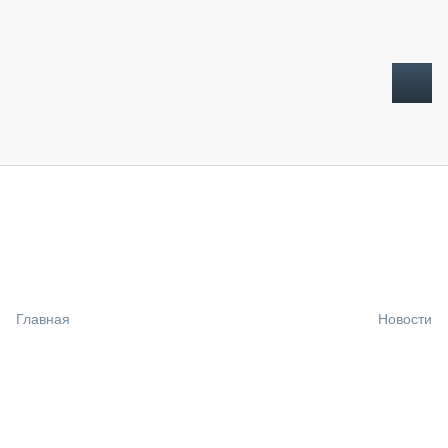
ТОПЛИВНЫЙ КРИЗИС
НОВОСТИ
CTT EXPO 2026
CTT EXPO 2025
КАК ПРОДЛИТЬ ЖИЗНЬ СПЕЦТЕХНИКЕ?
Главная
Новости
АНАЛИТИКА
ОБЗОР РЫНКА
ТЕХНИКА КРУПНЫМ ПЛАНОМ
ИСПЫТАТЕЛИ
ТЕХНОЛОГИИ
ДОРОЖНАЯ ИНДУСТРИЯ