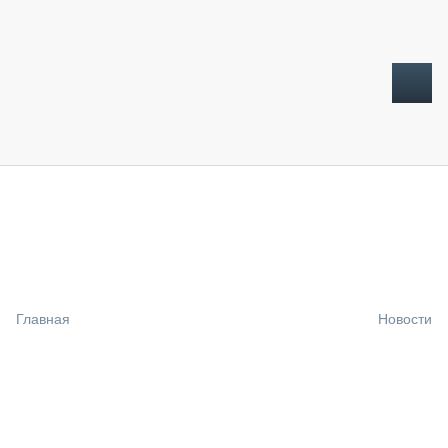
ТОПЛИВНЫЙ КРИЗИС
НОВОСТИ
CTT EXPO 2026
CTT EXPO 2025
КАК ПРОДЛИТЬ ЖИЗНЬ СПЕЦТЕХНИКЕ?
Главная
Новости
АНАЛИТИКА
ОБЗОР РЫНКА
ТЕХНИКА КРУПНЫМ ПЛАНОМ
ИСПЫТАТЕЛИ
ТЕХНОЛОГИИ
ДОРОЖНАЯ ИНДУСТРИЯ