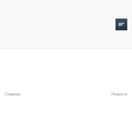
ТОПЛИВНЫЙ КРИЗИС
НОВОСТИ
CTT EXPO 2026
CTT EXPO 2025
КАК ПРОДЛИТЬ ЖИЗНЬ СПЕЦТЕХНИКЕ?
Главная
Новости
АНАЛИТИКА
ОБЗОР РЫНКА
ТЕХНИКА КРУПНЫМ ПЛАНОМ
ИСПЫТАТЕЛИ
ТЕХНОЛОГИИ
ДОРОЖНАЯ ИНДУСТРИЯ