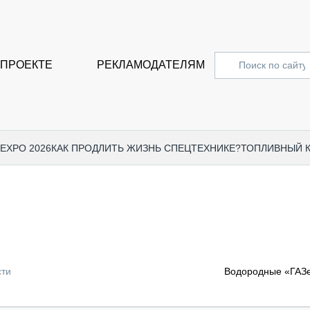
 ПРОЕКТЕ
РЕКЛАМОДАТЕЛЯМ
 EXPO 2026
КАК ПРОДЛИТЬ ЖИЗНЬ СПЕЦТЕХНИКЕ?
ТОПЛИВНЫЙ 
СПЕЦПРОЕКТЫ
СТАТЬ
EXPO CTT 2024
ДОРОЖ
EXPO CTT 2023
ГРУЗО
EXPO CTT 2022
КОММЕ
сти
Водородные «ГАЗе
КОМТРАНС 2021
ПОДЪЁ
МЕРОПРИЯТИЯ
ПРИЦЕ