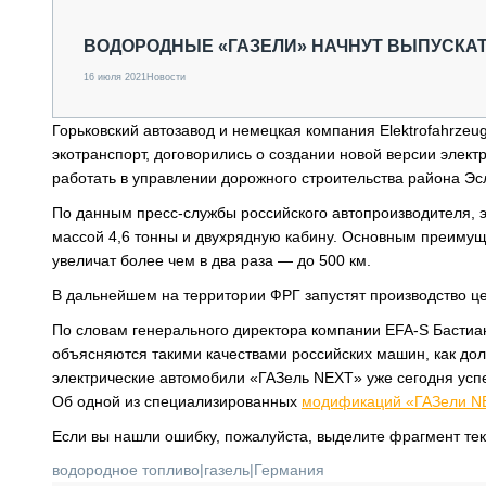
СПЕЦТЕХНИКА И ТРАНСПОРТ
ГРУЗОПЕРЕВОЗКИ
ВОДОРОДНЫЕ «ГАЗЕЛИ» НАЧНУТ ВЫПУСКАТ
ФИНАНСЫ, ЛИЗИНГ, СТРАХОВАНИЕ
16 июля 2021
Новости
ТЕХНИКА КРУПНЫМ ПЛАНОМ
ИСПЫТАТЕЛИ
Горьковский автозавод и немецкая компания Elektrofahrze
ТЕХНОЛОГИИ
экотранспорт, договорились о создании новой версии эле
ДОРОЖНАЯ ИНДУСТРИЯ
работать в управлении дорожного строительства района Эсл
СЕРВИСМЕНЫ
По данным пресс-службы российского автопроизводителя, 
массой 4,6 тонны и двухрядную кабину. Основным преимущ
увеличат более чем в два раза — до 500 км.
В дальнейшем на территории ФРГ запустят производство ц
По словам генерального директора компании EFA-S Бастиа
объясняются такими качествами российских машин, как долг
электрические автомобили «ГАЗель NEXT» уже сегодня ус
Об одной из специализированных
модификаций «ГАЗели N
Если вы нашли ошибку, пожалуйста, выделите фрагмент те
водородное топливо
|
газель
|
Германия