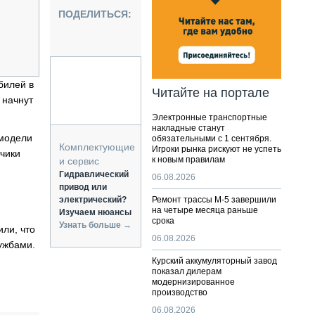
НАЛЬНАЯ ТЕХНИКА
ПОДЕЛИТЬСЯ:
ЖИРСКИЙ ТРАНСПОРТ
ОЗТЕХНИКА
КА СПЕЦИАЛЬНОГО НАЗНАЧЕНИЯ
РНАЯ ТЕХНИКА
билей в
Читайте на портале
 начнут
ТИКА И СКЛАД
Электронные транспортные
АТИЗАЦИЯ И ТЕХНОЛОГИИ
накладные станут
 модели
обязательными с 1 сентября.
ЕКТУЮЩИЕ И СЕРВИС
Комплектующие
Игроки рынка рискуют не успеть
чики
к новым правилам
и сервис
Гидравлический
06.08.2026
привод или
электрический?
Ремонт трассы М-5 завершили
на четыре месяца раньше
Изучаем нюансы
срока
Узнать больше →
или, что
06.08.2026
ужбами.
Курский аккумуляторный завод
показал дилерам
модернизированное
производство
06.08.2026