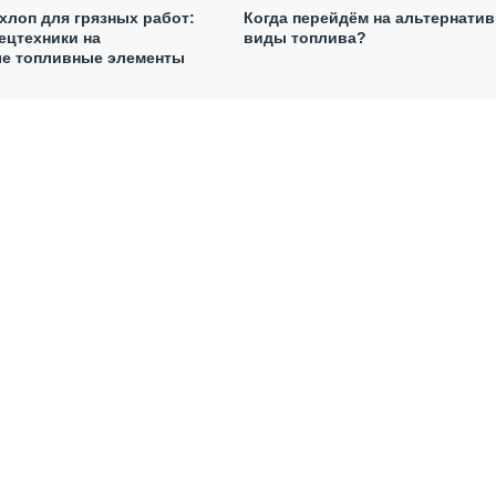
лоп для грязных работ:
Когда перейдём на альтернати
ецтехники на
виды топлива?
е топливные элементы