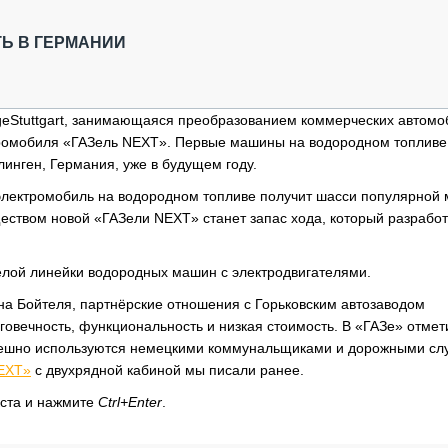
ОБЗОР ПРОШЕДШИХ МЕРОПРИЯТИЙ
КОММУ
БЛИЖАЙШИЕ МЕРОПРИЯТИЯ
ПАССА
Ь В ГЕРМАНИИ
СЕЛЬХ
ТЕХНИ
КАРЬЕ
ugeStuttgart, занимающаяся преобразованием коммерческих автомо
ктромобиля «ГАЗель NEXT». Первые машины на водородном топливе
ЛОГИС
инген, Германия, уже в будущем году.
АВТОМ
электромобиль на водородном топливе получит шасси популярной
КОМПЛ
еством новой «ГАЗели NEXT» станет запас хода, который разработ
елой линейки водородных машин с электродвигателями.
на Бойтеля, партнёрские отношения с Горьковским автозаводом
овечность, функциональность и низкая стоимость. В «ГАЗе» отмет
пешно используются немецкими коммунальщиками и дорожными сл
EXT»
с двухрядной кабиной мы писали ранее.
кста и нажмите
Ctrl+Enter
.