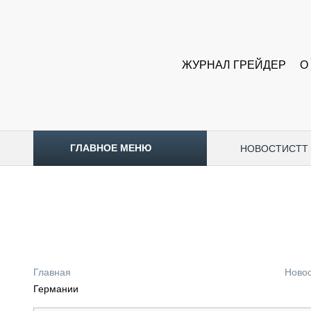
ЖУРНАЛ ГРЕЙДЕР
О
ГЛАВНОЕ МЕНЮ
НОВОСТИ
CTT
ТОПЛИВНЫЙ КРИЗИС
НОВОСТИ
CTT EXPO 2026
CTT EXPO 2025
КАК ПРОДЛИТЬ ЖИЗНЬ СПЕЦТЕХНИКЕ?
Главная
Ново
АНАЛИТИКА
Германии
ОБЗОР РЫНКА