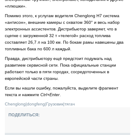
«плюшки».
Помимо этого, к услугам водителя Chenglong H7 система
«антисон», внешние камеры с охватом 360° и весь набор
электронных ассистентов. Дистрибьютор заверяет, что в
сцепке с загруженной 32 т «телегой» расход топлива
составляет 26,7 л на 100 км. По бокам рамы навешены два
топливных бака по 600 л каждый.
Правда, дистрибьютору ещё предстоит подумать над
развитием сервисной сети. Пока официальные станции
работают только в пяти городах, сосредоточенных в
европейской части страны.
Если вы нашли ошибку, пожалуйста, выделите фрагмент
текста и нажмите
Ctrl+Enter
.
Chenglong
|
dongfeng
|
Грузовик
|
тягач
ПОДЕЛИТЬСЯ: