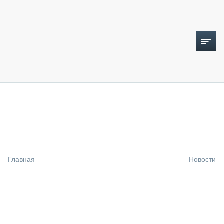
ТОПЛИВНЫЙ КРИЗИС
НОВОСТИ
CTT EXPO 2026
CTT EXPO 2025
КАК ПРОДЛИТЬ ЖИЗНЬ СПЕЦТЕХНИКЕ?
Главная
Новости
АНАЛИТИКА
ОБЗОР РЫНКА
ТЕХНИКА КРУПНЫМ ПЛАНОМ
ИСПЫТАТЕЛИ
ТЕХНОЛОГИИ
ДОРОЖНАЯ ИНДУСТРИЯ