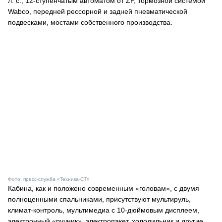
л. с., 12-ступенчатым автоматом от ZF, тормозной системой
Wabco, передней рессорной и задней пневматической
подвесками, мостами собственного производства.
Фото: пресс-служба «Техника-СТ»
Кабина, как и положено современным «головам», с двумя
полноценными спальниками, присутствуют мультируль,
климат-контроль, мультимедиа с 10-дюймовым дисплеем,
электронный «ручник», электропакет, холодильник и другие