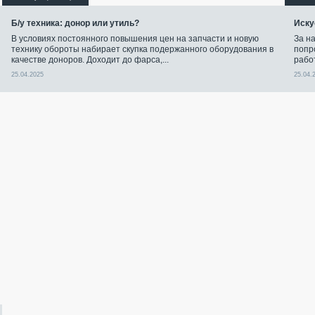
Б/у техника: донор или утиль?
Иску
В условиях постоянного повышения цен на запчасти и новую
За н
технику обороты набирает скупка подержанного оборудования в
попр
качестве доноров. Доходит до фарса,...
рабо
25.04.2025
25.04.