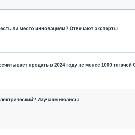
ОБЗОР ПРОШЕДШИХ МЕРОПРИЯТИЙ
КОММУ
БЛИЖАЙШИЕ МЕРОПРИЯТИЯ
ПАССА
СЕЛЬХ
ТЕХНИ
есть ли место инновациям? Отвечают эксперты
КАРЬЕ
ЛОГИС
АВТОМ
КОМПЛ
читывает продать в 2024 году не менее 1000 тягачей 
электрический? Изучаем нюансы