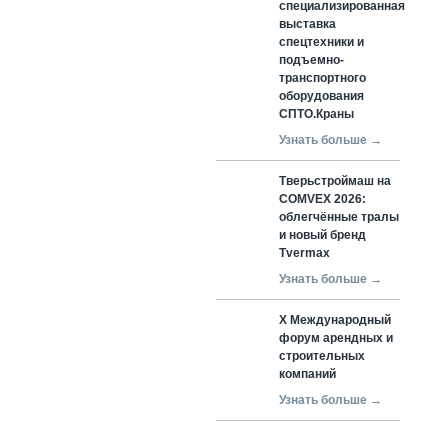
специализированная
выставка
спецтехники и
подъемно-
транспортного
оборудования
СПТО.Краны
Узнать больше →
Тверьстроймаш на
COMVEX 2026:
облегчённые тралы
и новый бренд
Tvermax
Узнать больше →
X Международный
форум арендных и
строительных
компаний
Узнать больше →