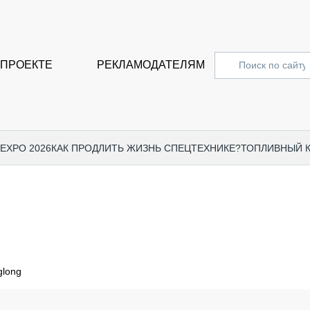
 ПРОЕКТЕ
РЕКЛАМОДАТЕЛЯМ
 EXPO 2026
КАК ПРОДЛИТЬ ЖИЗНЬ СПЕЦТЕХНИКЕ?
ТОПЛИВНЫЙ 
СПЕЦПРОЕКТЫ
СТАТЬ
EXPO CTT 2024
ДОРОЖ
EXPO CTT 2023
ГРУЗО
EXPO CTT 2022
КОММЕ
glong
КОМТРАНС 2021
ПОДЪЁ
МЕРОПРИЯТИЯ
ПРИЦЕ