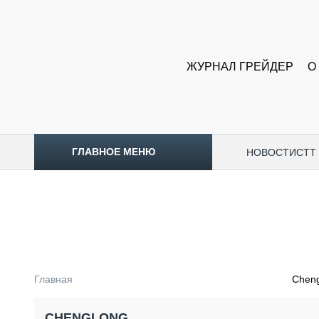
ЖУРНАЛ ГРЕЙДЕР
О
ГЛАВНОЕ МЕНЮ
НОВОСТИ
CTT
ТОПЛИВНЫЙ КРИЗИС
НОВОСТИ
CTT EXPO 2026
CTT EXPO 2025
КАК ПРОДЛИТЬ ЖИЗНЬ СПЕЦТЕХНИКЕ?
Главная
Chen
АНАЛИТИКА
ОБЗОР РЫНКА
CHENGLONG