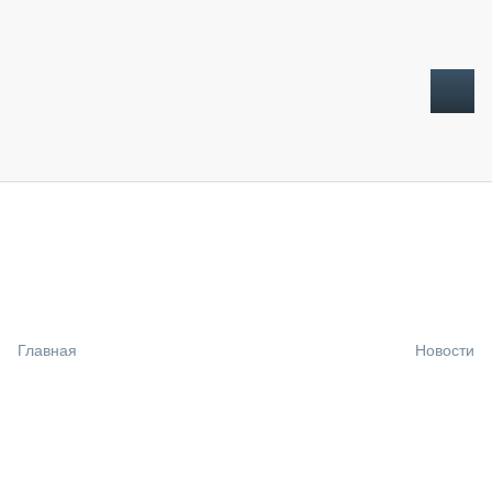
ТОПЛИВНЫЙ КРИЗИС
НОВОСТИ
CTT EXPO 2026
CTT EXPO 2025
КАК ПРОДЛИТЬ ЖИЗНЬ СПЕЦТЕХНИКЕ?
Главная
Новости
АНАЛИТИКА
ОБЗОР РЫНКА
ТЕХНИКА КРУПНЫМ ПЛАНОМ
ИСПЫТАТЕЛИ
ТЕХНОЛОГИИ
ДОРОЖНАЯ ИНДУСТРИЯ