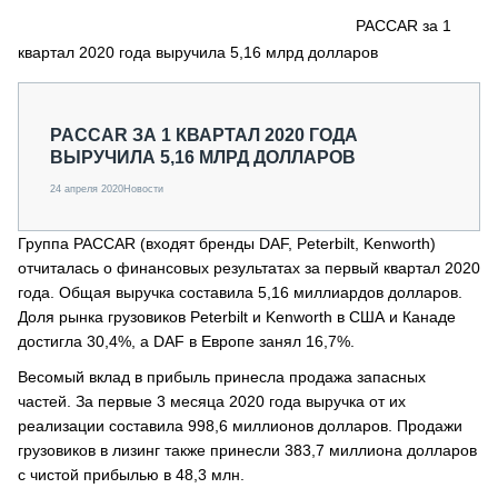
СЕРВИСМЕНЫ
PACCAR за 1
квартал 2020 года выручила 5,16 млрд долларов
СПЕЦПРОЕКТЫ
МЕРОПРИЯТИЯ
СТАТЬИ ПО КАТЕГОРИЯМ ТЕХНИКИ
PACCAR ЗА 1 КВАРТАЛ 2020 ГОДА
О ПРОЕКТЕ
ВЫРУЧИЛА 5,16 МЛРД ДОЛЛАРОВ
24 апреля 2020
Новости
Группа PACCAR (входят бренды DAF, Peterbilt, Kenworth)
отчиталась о финансовых результатах за первый квартал 2020
года. Общая выручка составила 5,16 миллиардов долларов.
Доля рынка грузовиков Peterbilt и Kenworth в США и Канаде
достигла 30,4%, а DAF в Европе занял 16,7%.
Весомый вклад в прибыль принесла продажа запасных
частей. За первые 3 месяца 2020 года выручка от их
реализации составила 998,6 миллионов долларов. Продажи
грузовиков в лизинг также принесли 383,7 миллиона долларов
с чистой прибылью в 48,3 млн.