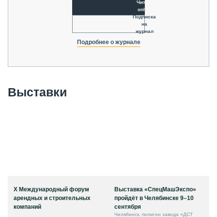
Читать
online
Подписка
на
журнал
Подробнее о журнале
Выставки
X Международный форум
Выставка «СпецМашЭкспо»
арендных и строительных
пройдёт в Челябинске 9–10
компаний
сентября
Челябинск, полигон завода «ДСТ