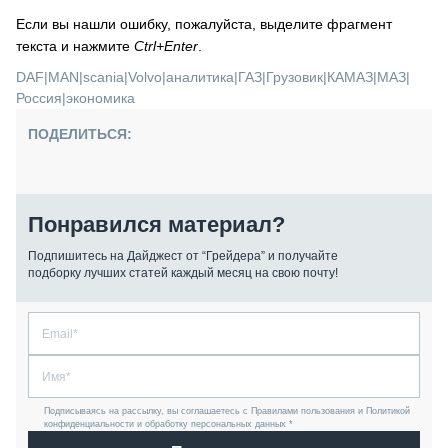
Если вы нашли ошибку, пожалуйста, выделите фрагмент
текста и нажмите
Ctrl+Enter
.
DAF
|
MAN
|
scania
|
Volvo
|
аналитика
|
ГАЗ
|
Грузовик
|
КАМАЗ
|
МАЗ
|
Россия
|
экономика
ПОДЕЛИТЬСЯ:
Понравился материал?
Подпишитесь на Дайджест от “Грейдера” и получайте
подборку лучших статей каждый месяц на свою почту!
Подписываясь на рассылку, вы соглашаетесь с Правилами пользования и Политикой
конфиденциальности и обработку персональных данных *