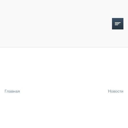
ТОПЛИВНЫЙ КРИЗИС
НОВОСТИ
CTT EXPO 2026
CTT EXPO 2025
КАК ПРОДЛИТЬ ЖИЗНЬ СПЕЦТЕХНИКЕ?
Главная
Новости
АНАЛИТИКА
ОБЗОР РЫНКА
ТЕХНИКА КРУПНЫМ ПЛАНОМ
ИСПЫТАТЕЛИ
ТЕХНОЛОГИИ
ДОРОЖНАЯ ИНДУСТРИЯ