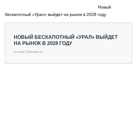
СЕРВИСМЕНЫ
Новый
бескапотный «Урал» выйдет на рынок в 2028 году
СПЕЦПРОЕКТЫ
МЕРОПРИЯТИЯ
СТАТЬИ ПО КАТЕГОРИЯМ ТЕХНИКИ
НОВЫЙ БЕСКАПОТНЫЙ «УРАЛ» ВЫЙДЕТ
О ПРОЕКТЕ
НА РЫНОК В 2028 ГОДУ
15 июня 2026
Новости