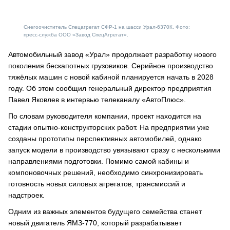
Снегоочиститель Спецагрегат СФР-1 на шасси Урал-6370К. Фото:
пресс-служба ООО «Завод СпецАгрегат».
Автомобильный завод «Урал» продолжает разработку нового
поколения бескапотных грузовиков. Серийное производство
тяжёлых машин с новой кабиной планируется начать в 2028
году. Об этом сообщил генеральный директор предприятия
Павел Яковлев в интервью телеканалу «АвтоПлюс».
По словам руководителя компании, проект находится на
стадии опытно-конструкторских работ. На предприятии уже
созданы прототипы перспективных автомобилей, однако
запуск модели в производство увязывают сразу с несколькими
направлениями подготовки. Помимо самой кабины и
компоновочных решений, необходимо синхронизировать
готовность новых силовых агрегатов, трансмиссий и
надстроек.
Одним из важных элементов будущего семейства станет
новый двигатель ЯМЗ-770, который разрабатывает