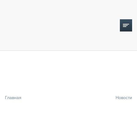
ТОПЛИВНЫЙ КРИЗИС
НОВОСТИ
CTT EXPO 2026
CTT EXPO 2025
КАК ПРОДЛИТЬ ЖИЗНЬ СПЕЦТЕХНИКЕ?
Главная
Новости
АНАЛИТИКА
ОБЗОР РЫНКА
ТЕХНИКА КРУПНЫМ ПЛАНОМ
ИСПЫТАТЕЛИ
ТЕХНОЛОГИИ
ДОРОЖНАЯ ИНДУСТРИЯ