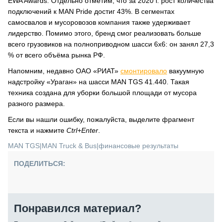
EWA Awards. Отдельно отметим, что за 2020 г. рост количества
подключений к MAN Pride достиг 43%. В сегментах
самосвалов и мусоровозов компания также удерживает
лидерство. Помимо этого, бренд смог реализовать больше
всего грузовиков на полноприводном шасси 6х6: он занял 27,3
% от всего объёма рынка РФ.
Напомним, недавно ОАО «РИАТ»
смонтировало
вакуумную
надстройку «Ураган» на шасси MAN TGS 41.440. Такая
техника создана для уборки большой площади от мусора
разного размера.
Если вы нашли ошибку, пожалуйста, выделите фрагмент
текста и нажмите
Ctrl+Enter
.
MAN TGS
|
MAN Truck & Bus
|
финансовые результаты
ПОДЕЛИТЬСЯ:
Понравился материал?