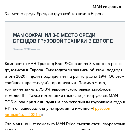
СЕРВИСМЕНЫ
MAN сохранил
3-е место среди брендов грузовой техники в Европе
СПЕЦПРОЕКТЫ
МЕРОПРИЯТИЯ
СТАТЬИ ПО КАТЕГОРИЯМ ТЕХНИКИ
MAN СОХРАНИЛ 3-Е МЕСТО СРЕДИ
О ПРОЕКТЕ
БРЕНДОВ ГРУЗОВОЙ ТЕХНИКИ В ЕВРОПЕ
3 марта 2021
Новости
Компания «МАН Трак энд Бас РУС» заняла 3 место на рынке
грузовиков в Европе. Руководители заявили об этом, подводя
итоги 2020 г.: доля предприятия на рынке равна 19%. Об этом
сообщает пресс-служба организации. Помимо этого,
компания заняла 75,3% европейского рынка автобусов
тяжелее 8 т. Также в компании отмечают, что грузовик MAN
TGS снова признали лучшим самосвальным грузовиком года в
РФ и он завоевал одну из премий, а именно «
Грузовой
автомобиль 2021 г.
».
Эта машина и телематика MAN Pride смогли стать лауреатами