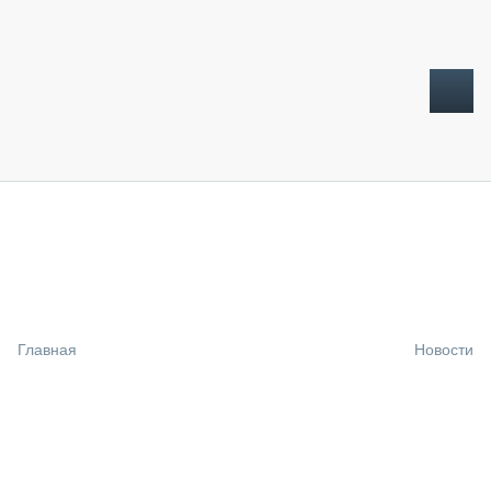
ТОПЛИВНЫЙ КРИЗИС
НОВОСТИ
CTT EXPO 2026
CTT EXPO 2025
КАК ПРОДЛИТЬ ЖИЗНЬ СПЕЦТЕХНИКЕ?
Главная
Новости
АНАЛИТИКА
ОБЗОР РЫНКА
ТЕХНИКА КРУПНЫМ ПЛАНОМ
ИСПЫТАТЕЛИ
ТЕХНОЛОГИИ
ДОРОЖНАЯ ИНДУСТРИЯ