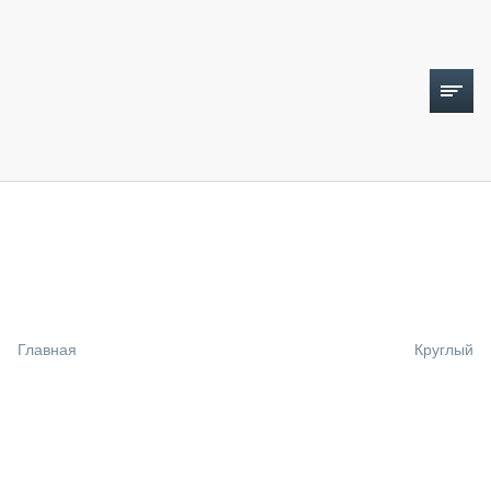
ТОПЛИВНЫЙ КРИЗИС
НОВОСТИ
CTT EXPO 2026
CTT EXPO 2025
КАК ПРОДЛИТЬ ЖИЗНЬ СПЕЦТЕХНИКЕ?
Главная
Круглый
АНАЛИТИКА
ОБЗОР РЫНКА
ТЕХНИКА КРУПНЫМ ПЛАНОМ
ИСПЫТАТЕЛИ
ТЕХНОЛОГИИ
ДОРОЖНАЯ ИНДУСТРИЯ