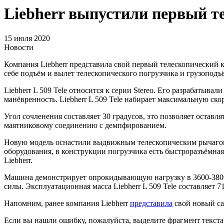
Liebherr выпустили первый т
15 июля 2020
Новости
Компания Liebherr представила свой первый телескопический ко
себе подъём и вылет телескопического погрузчика и грузопод
Liebherr L 509 Tele относится к серии Stereo. Его разрабатыва
манёвренность. Liebherr L 509 Tele набирает максимальную скор
Угол сочленения составляет 30 градусов, это позволяет оста
маятниковому соединению с демпфированием.
Новую модель оснастили выдвижным телескопическим рычагом 
оборудования, в конструкции погрузчика есть быстроразъёмная
Liebherr.
Машина демонстрирует опрокидывающую нагрузку в 3600-3800 к
силы. Эксплуатационная масса Liebherr L 509 Tele составляет 7
Напомним, ранее компания Liebherr
представила
свой новый са
Если вы нашли ошибку, пожалуйста, выделите фрагмент текст