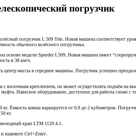
елескопический погрузчик
лёсный погрузчик L 509 Tele. Новая машина соответствует уровн
ъёмность обычного колёсного погрузчика.
ли на основе модели Speeder L509. Новая машина имеет “стереорул
ость в 38 км/ч.
влять центр массы в середине машины. Погрузчик успешно преод
с вилочным креплением, он может осуществлять подъём на высо
 муфта. Навесное оборудование, доступное для работы схоже с т
г. Ёмкость ковша варьируется от 0,9 до 2 кубометров. Погруз
150 кг.
моходный кран LTM 1120 4.1.
а и нажмите
Ctrl+Enter
.