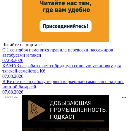
Читайте на портале
С 1 сентября изменятся правила перевозки пассажиров
автобусами и такси
07.08.2026
КАМАЗ разрабатывает гибридную силовую установку для
тягачей семейства К6
07.08.2026
В Китае начал работу первый карьерный самосвал с натрий-
ионной батареей
07.08.2026
РЕКЛАМА