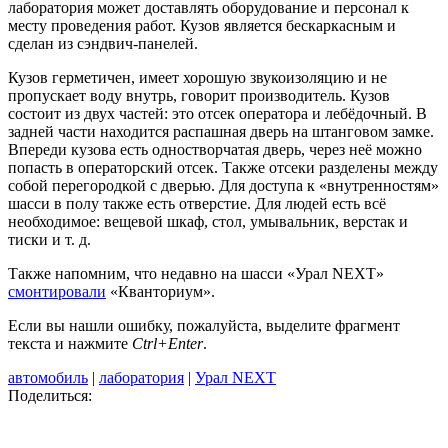
лаборатория может доставлять оборудование и персонал к
месту проведения работ. Кузов является бескаркасным и
сделан из сэндвич-панелей.
Кузов герметичен, имеет хорошую звукоизоляцию и не
пропускает воду внутрь, говорит производитель. Кузов
состоит из двух частей: это отсек оператора и лебёдочный. В
задней части находится распашная дверь на штанговом замке.
Впереди кузова есть одностворчатая дверь, через неё можно
попасть в операторский отсек. Также отсеки разделены между
собой перегородкой с дверью. Для доступа к «внутренностям»
шасси в полу также есть отверстие. Для людей есть всё
необходимое: вещевой шкаф, стол, умывальник, верстак и
тиски и т. д.
Также напомним, что недавно на шасси «Урал NEXT»
смонтировали
«Кванториум».
Если вы нашли ошибку, пожалуйста, выделите фрагмент
текста и нажмите
Ctrl+Enter
.
автомобиль
|
лаборатория
|
Урал NEXT
Поделиться: