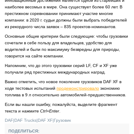
инновационные достижения является одной из старейших и
наиболее весомых в мире. Она существует более 60 лет. В
престижном соревновании принимают участие многие
компании: в 2020 г. судьи должны были выбрать победителей
из рекордного числа заявок – 835 проектов-номинантов.
Основные общие критерии были следующие: чтобы грузовики
сочетали в себе пользу для владельцев, удобство для
водителей и были по максимуму безвредны для природы,
говорится на сайте компании.
Напомним, что до этого грузовики серий LF, СF и XF уже
получали ряд престижных международных наград.
Важно отметить, что новое поколение грузовиков DAF XF в
ходе тестовых испытаний
продемонстрировало
экономию
топлива в 9 л относительно автомобилей-предшественников.
Если вы нашли ошибку, пожалуйста, выделите фрагмент
текста и нажмите
Ctrl+Enter
.
DAF
|
DAF Trucks
|
DAF XF
|
Грузовик
ПОДЕЛИТЬСЯ: