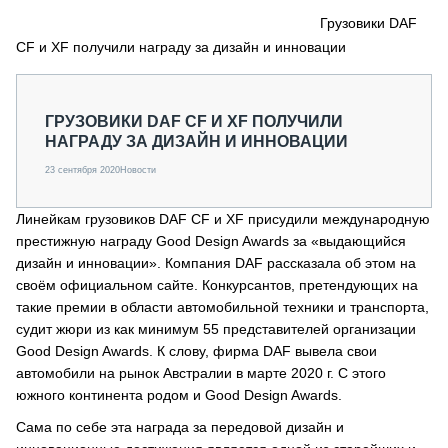
СЕРВИСМЕНЫ
Грузовики DAF
CF и XF получили награду за дизайн и инновации
СПЕЦПРОЕКТЫ
МЕРОПРИЯТИЯ
СТАТЬИ ПО КАТЕГОРИЯМ ТЕХНИКИ
ГРУЗОВИКИ DAF CF И XF ПОЛУЧИЛИ
О ПРОЕКТЕ
НАГРАДУ ЗА ДИЗАЙН И ИННОВАЦИИ
23 сентября 2020
Новости
Линейкам грузовиков DAF CF и XF присудили международную
престижную награду Good Design Awards за «выдающийся
дизайн и инновации». Компания DAF рассказала об этом на
своём официальном сайте. Конкурсантов, претендующих на
такие премии в области автомобильной техники и транспорта,
судит жюри из как минимум 55 представителей организации
Good Design Awards. К слову, фирма DAF вывела свои
автомобили на рынок Австралии в марте 2020 г. С этого
южного континента родом и Good Design Awards.
Сама по себе эта награда за передовой дизайн и