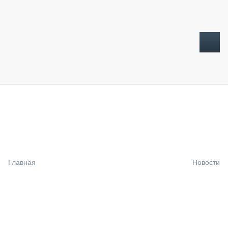
ТОПЛИВНЫЙ КРИЗИС
НОВОСТИ
CTT EXPO 2026
CTT EXPO 2025
КАК ПРОДЛИТЬ ЖИЗНЬ СПЕЦТЕХНИКЕ?
Главная
Новости
АНАЛИТИКА
ОБЗОР РЫНКА
ТЕХНИКА КРУПНЫМ ПЛАНОМ
ИСПЫТАТЕЛИ
ТЕХНОЛОГИИ
ДОРОЖНАЯ ИНДУСТРИЯ