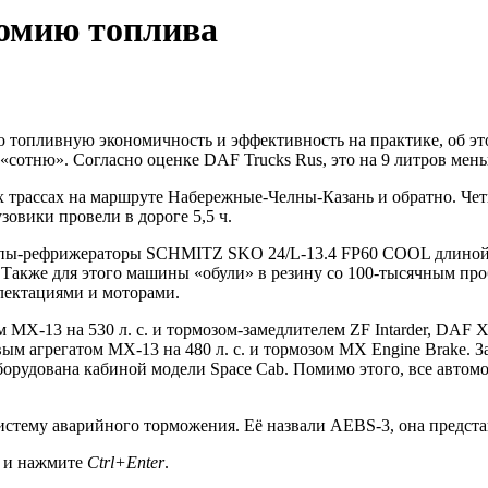
омию топлива
 топливную экономичность и эффективность на практике, об эт
 на «сотню». Согласно оценке DAF Trucks Rus, это на 9 литров м
х трассах на маршруте Набережные-Челны-Казань и обратно. Че
узовики провели в дороге 5,5 ч.
пы-рефрижераторы SCHMITZ SKO 24/L-13.4 FP60 COOL длиной 13
 Также для этого машины «обули» в резину со 100-тысячным про
лектациями и моторами.
 MX-13 на 530 л. с. и тормозом-замедлителем ZF Intarder, DAF
м агрегатом MX-13 на 480 л. с. и тормозом MX Engine Brake. З
оборудована кабиной модели Space Cab. Помимо этого, все авто
стему аварийного торможения. Её назвали AEBS-3, она предста
а и нажмите
Ctrl+Enter
.