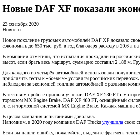
Новые DAF XF показали экон
23 сентября 2020
Новости
Новое поколение грузовых автомобилей DAF XF доказало свою
сэкономить до 650 тыс. руб. в год благодаря расходу в 20,6 л
В компании отметили, что испытания проходили на российски
высот, если брать весь маршрут, суммарно составил 2 188 м. Гр
Для каждого из четырёх автомобилей использовали полуприце
приблизить тесты к «боевым» условиям российских перевозок.
наблюдали за экономией топлива автомобилей с разными комп
В тестовом пробеге приняли участие: DAF XF 530 FT с мотором
тормозом MX Engine Brake, DAF XF 480 FT, оснащённый силовы
л. с. и тормозной системой MX Engine Brake. Каждая машина 
В целом компания испытаниями довольна.
Напомним, в 2020 году компания DAF Trucks
улучшила
свою си
Если вы нашли ошибку, пожалуйста, выделите фрагмент текст