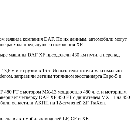
ом заявила компания DAF. По их данным, автомобили могут
еньше расхода предыдущего поколения XF.
тыре машины DAF XF преодолели 430 км пути, а перепад
,6 м и с грузом в 15 т. Испытатели хотели максимально
бегом, заправили летним топливом экостандарта Евро-5 и
 XF 480 FT с мотором MX-13 мощностью 480 л. с. и моторным
авершает четвёрку DAF XF 450 FT с двигателем MX-11 на 450
мобили оснастили АКПП на 12-ступеней ZF TraXon.
влена в автомобилях моделей LF, CF и XF.