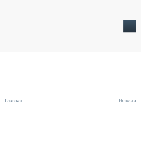
ТОПЛИВНЫЙ КРИЗИС
НОВОСТИ
CTT EXPO 2026
CTT EXPO 2025
КАК ПРОДЛИТЬ ЖИЗНЬ СПЕЦТЕХНИКЕ?
Главная
Новости
АНАЛИТИКА
ОБЗОР РЫНКА
ТЕХНИКА КРУПНЫМ ПЛАНОМ
ИСПЫТАТЕЛИ
ТЕХНОЛОГИИ
ДОРОЖНАЯ ИНДУСТРИЯ