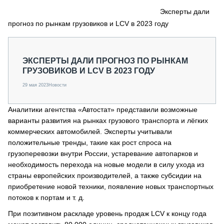
СЕРВИСМЕНЫ
Эксперты дали
прогноз по рынкам грузовиков и LCV в 2023 году
СПЕЦПРОЕКТЫ
МЕРОПРИЯТИЯ
СТАТЬИ ПО КАТЕГОРИЯМ ТЕХНИКИ
ЭКСПЕРТЫ ДАЛИ ПРОГНОЗ ПО РЫНКАМ
О ПРОЕКТЕ
ГРУЗОВИКОВ И LCV В 2023 ГОДУ
29 мая 2023
Новости
Аналитики агентства «Автостат» представили возможные
варианты развития на рынках грузового транспорта и лёгких
коммерческих автомобилей. Эксперты учитывали
положительные тренды, такие как рост спроса на
грузоперевозки внутри России, устаревание автопарков и
необходимость перехода на новые модели в силу ухода из
страны европейских производителей, а также субсидии на
приобретение новой техники, появление новых транспортных
потоков к портам и т. д.
При позитивном раскладе уровень продаж LCV к концу года