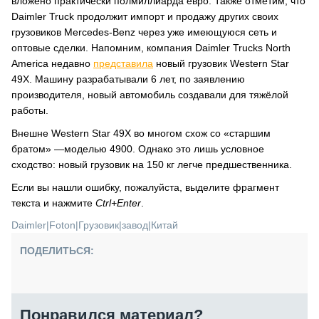
вложено практически полмиллиарда евро. Также отметим, что
Daimler Truck продолжит импорт и продажу других своих
грузовиков Mercedes-Benz через уже имеющуюся сеть и
оптовые сделки. Напомним, компания Daimler Trucks North
America недавно
представила
новый грузовик Western Star
49X. Машину разрабатывали 6 лет, по заявлению
производителя, новый автомобиль создавали для тяжёлой
работы.
Внешне Western Star 49X во многом схож со «старшим
братом» —моделью 4900. Однако это лишь условное
сходство: новый грузовик на 150 кг легче предшественника.
Если вы нашли ошибку, пожалуйста, выделите фрагмент
текста и нажмите
Ctrl+Enter
.
Daimler
|
Foton
|
Грузовик
|
завод
|
Китай
ПОДЕЛИТЬСЯ:
Понравился материал?