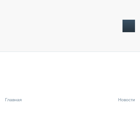
ТОПЛИВНЫЙ КРИЗИС
НОВОСТИ
CTT EXPO 2026
CTT EXPO 2025
КАК ПРОДЛИТЬ ЖИЗНЬ СПЕЦТЕХНИКЕ?
Главная
Новости
АНАЛИТИКА
ОБЗОР РЫНКА
ТЕХНИКА КРУПНЫМ ПЛАНОМ
ИСПЫТАТЕЛИ
ТЕХНОЛОГИИ
ДОРОЖНАЯ ИНДУСТРИЯ