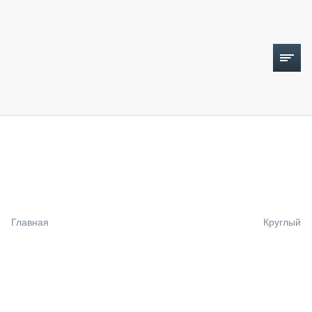
ТОПЛИВНЫЙ КРИЗИС
НОВОСТИ
CTT EXPO 2026
CTT EXPO 2025
КАК ПРОДЛИТЬ ЖИЗНЬ СПЕЦТЕХНИКЕ?
Главная
Круглый
АНАЛИТИКА
ОБЗОР РЫНКА
ТЕХНИКА КРУПНЫМ ПЛАНОМ
ИСПЫТАТЕЛИ
ТЕХНОЛОГИИ
ДОРОЖНАЯ ИНДУСТРИЯ