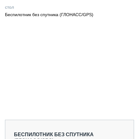
СЕРВИСМЕНЫ
стол
Беспилотник без спутника (ГЛОНАСС/GPS)
СПЕЦПРОЕКТЫ
МЕРОПРИЯТИЯ
СТАТЬИ ПО КАТЕГОРИЯМ ТЕХНИКИ
О ПРОЕКТЕ
БЕСПИЛОТНИК БЕЗ СПУТНИКА