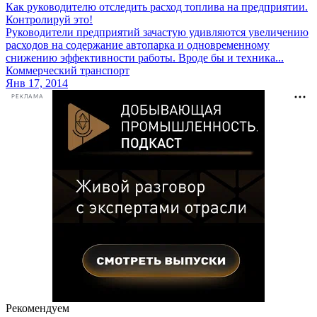
Как руководителю отследить расход топлива на предприятии.
Контролируй это!
Руководители предприятий зачастую удивляются увеличению
расходов на содержание автопарка и одновременному
снижению эффективности работы. Вроде бы и техника...
Коммерческий транспорт
Янв 17, 2014
РЕКЛАМА
Рекомендуем