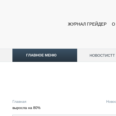
ЖУРНАЛ ГРЕЙДЕР
О
ГЛАВНОЕ МЕНЮ
НОВОСТИ
CTT
ТОПЛИВНЫЙ КРИЗИС
НОВОСТИ
CTT EXPO 2026
CTT EXPO 2025
КАК ПРОДЛИТЬ ЖИЗНЬ СПЕЦТЕХНИКЕ?
Главная
Ново
АНАЛИТИКА
выросла на 80%
ОБЗОР РЫНКА