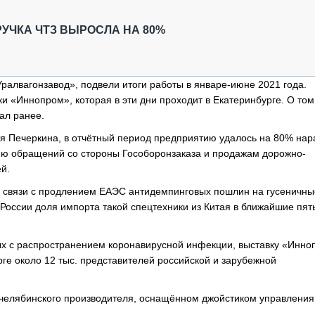
ОБЗОР ПРОШЕДШИХ МЕРОПРИЯТИЙ
КОММУ
БЛИЖАЙШИЕ МЕРОПРИЯТИЯ
ПАССА
УЧКА ЧТЗ ВЫРОСЛА НА 80%
СЕЛЬХ
ТЕХНИ
КАРЬЕ
ралвагонзавод», подвели итоги работы в январе-июне 2021 года.
и «Иннопром», которая в эти дни проходит в Екатеринбурге. О том
ЛОГИС
ал ранее.
АВТОМ
я Печеркина, в отчётный период предприятию удалось на 80% нар
КОМПЛ
ию обращений со стороны Гособоронзаказа и продажам дорожно-
й.
в связи с продлением ЕАЭС антидемпинговых пошлин на гусеничны
 России доля импорта такой спецтехники из Китая в ближайшие пят
ных с распространением коронавирусной инфекции, выставку «Инн
рге около 12 тыс. представителей российской и зарубежной
челябинского производителя, оснащённом джойстиком управления