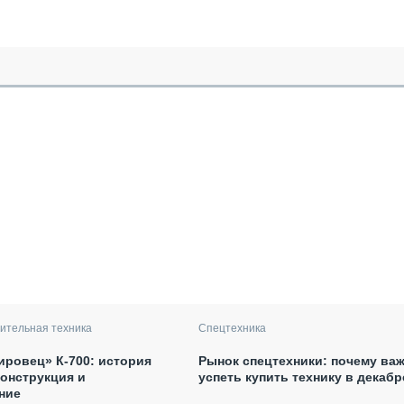
ительная техника
Спецтехника
ировец» К-700: история
Рынок спецтехники: почему ва
конструкция и
успеть купить технику в декаб
ние