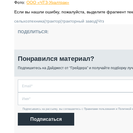
Фото:
ООО «ЧТЗ-Уралтрак»
Если вы нашли ошибку, пожалуйста, выделите фрагмент те
сельхозтехника
|
трактор
|
тракторный завод
|
Чтз
ПОДЕЛИТЬСЯ:
Понравился материал?
Подпишитесь на Дайджест от “Грейдера” и получайте подборку луч
Подписываясь на рассылку, вы соглашаетесь с Правилами пользования и Политикой 
Подписаться