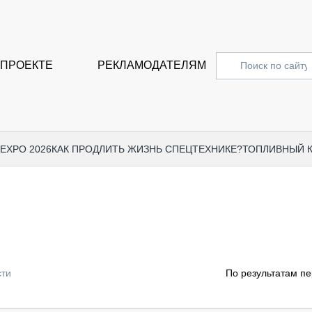
 ПРОЕКТЕ
РЕКЛАМОДАТЕЛЯМ
 EXPO 2026
КАК ПРОДЛИТЬ ЖИЗНЬ СПЕЦТЕХНИКЕ?
ТОПЛИВНЫЙ 
СПЕЦПРОЕКТЫ
СТАТЬ
EXPO CTT 2024
ДОРОЖ
EXPO CTT 2023
ГРУЗО
EXPO CTT 2022
КОММЕ
сти
По результатам пе
КОМТРАНС 2021
ПОДЪЁ
МЕРОПРИЯТИЯ
ПРИЦЕ