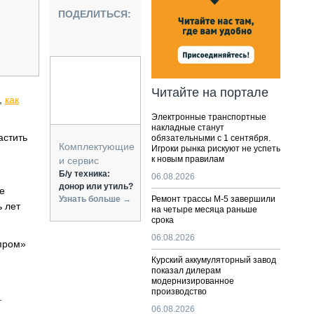
НАЛЬНАЯ ТЕХНИКА
ПОДЕЛИТЬСЯ:
ЖИРСКИЙ ТРАНСПОРТ
ОЗТЕХНИКА
КА СПЕЦИАЛЬНОГО НАЗНАЧЕНИЯ
РНАЯ ТЕХНИКА
Читайте на портале
,
как
ТИКА И СКЛАД
Электронные транспортные
АТИЗАЦИЯ И ТЕХНОЛОГИИ
накладные станут
астить
обязательными с 1 сентября.
ЕКТУЮЩИЕ И СЕРВИС
Комплектующие
Игроки рынка рискуют не успеть
к новым правилам
и сервис
Б/у техника:
06.08.2026
донор или утиль?
е
Узнать больше →
Ремонт трассы М-5 завершили
ь лет
на четыре месяца раньше
срока
06.08.2026
опром»
Курский аккумуляторный завод
показал дилерам
модернизированное
производство
.
06.08.2026