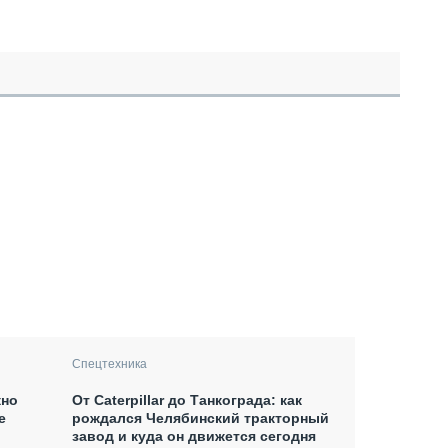
Спецтехника
жно
От Caterpillar до Танкограда: как
ре
рождался Челябинский тракторный
завод и куда он движется сегодня