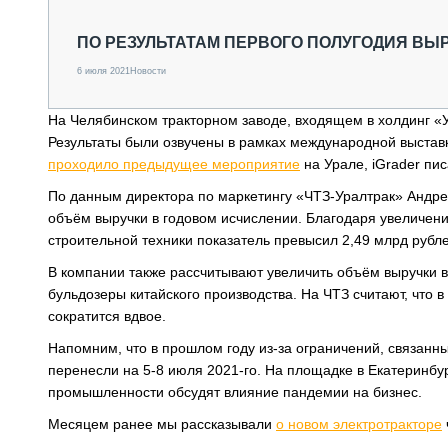
СПЕЦТЕХНИКА И ТРАНСПОРТ
ГРУЗОПЕРЕВОЗКИ
ПО РЕЗУЛЬТАТАМ ПЕРВОГО ПОЛУГОДИЯ ВЫР
ФИНАНСЫ, ЛИЗИНГ, СТРАХОВАНИЕ
6 июля 2021
Новости
ТЕХНИКА КРУПНЫМ ПЛАНОМ
ИСПЫТАТЕЛИ
На Челябинском тракторном заводе, входящем в холдинг «У
ТЕХНОЛОГИИ
Результаты были озвучены в рамках международной выставк
ДОРОЖНАЯ ИНДУСТРИЯ
проходило предыдущее мероприятие
на Урале, iGrader пис
СЕРВИСМЕНЫ
По данным директора по маркетингу «ЧТЗ-Уралтрак» Андре
объём выручки в годовом исчислении. Благодаря увеличен
строительной техники показатель превысил 2,49 млрд рубле
В компании также рассчитывают увеличить объём выручки 
бульдозеры китайского производства. На ЧТЗ считают, что в
сократится вдвое.
Напомним, что в прошлом году из-за ограничений, связан
перенесли на 5-8 июля 2021-го. На площадке в Екатеринбу
промышленности обсудят влияние пандемии на бизнес.
Месяцем ранее мы рассказывали
о новом электротракторе