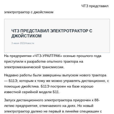
СЕРВИСМЕНЫ
ЧТЗ представил
электротрактор с джойстиком
СПЕЦПРОЕКТЫ
МЕРОПРИЯТИЯ
СТАТЬИ ПО КАТЕГОРИЯМ ТЕХНИКИ
ЧТЗ ПРЕДСТАВИЛ ЭЛЕКТРОТРАКТОР С
О ПРОЕКТЕ
ДЖОЙСТИКОМ
3 июня 2021
Новости
На предприятии «ЧТЗ-УРАЛТРАК» осенью прошлого года
приступили к разработке опытного трактора на
электромеханической трансмиссии.
Недавно работы были завершены выпуском нового трактора
— Б11Э, которым к тому же можно управлять дистанционно, с
помощью джойстика. Б11Э построен на базе хорошо
известной серийной модели Б11.
Запуск дистанционного электротрактора приурочен к 88-
летию предприятия, отмечаемого на днях. Но новый
электротрактор далеко не первый в линейке спецмашин с