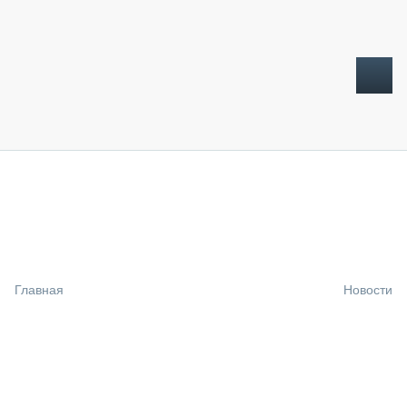
ТОПЛИВНЫЙ КРИЗИС
НОВОСТИ
CTT EXPO 2026
CTT EXPO 2025
КАК ПРОДЛИТЬ ЖИЗНЬ СПЕЦТЕХНИКЕ?
Главная
Новости
АНАЛИТИКА
ОБЗОР РЫНКА
ТЕХНИКА КРУПНЫМ ПЛАНОМ
ИСПЫТАТЕЛИ
ТЕХНОЛОГИИ
ДОРОЖНАЯ ИНДУСТРИЯ