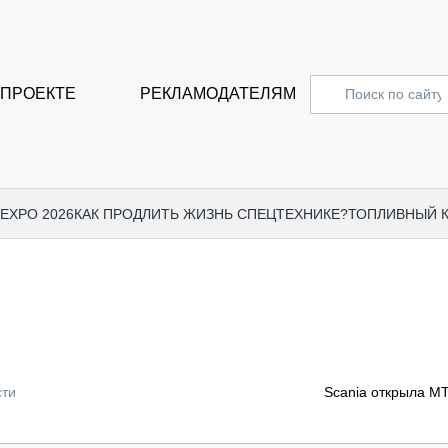
 ПРОЕКТЕ
РЕКЛАМОДАТЕЛЯМ
 EXPO 2026
КАК ПРОДЛИТЬ ЖИЗНЬ СПЕЦТЕХНИКЕ?
ТОПЛИВНЫЙ 
СПЕЦПРОЕКТЫ
СТАТЬ
EXPO CTT 2024
ДОРОЖ
EXPO CTT 2023
ГРУЗО
EXPO CTT 2022
КОММЕ
сти
Scania открыла М
КОМТРАНС 2021
ПОДЪЁ
МЕРОПРИЯТИЯ
ПРИЦЕ