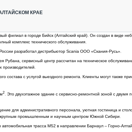
ОБЗОР ПРОШЕДШИХ МЕРОПРИЯТИЙ
КОММУ
БЛИЖАЙШИЕ МЕРОПРИЯТИЯ
ПАССА
 АЛТАЙСКОМ КРАЕ
СЕЛЬХ
ТЕХНИ
КАРЬЕ
вый филиал в городе Бийск (Алтайский край). Он создан в виде не
олный комплекс технического обслуживания.
ЛОГИС
АВТОМ
России разработал дистрибьютор Scania ООО «Скания-Русь».
КОМПЛ
ея Рубана, сервисный центр рассчитан на техническое обслуживан
их производителей.
о состава с услугой выездного ремонта. Клиенты могут также при
2
 м
. Это двухэтажное здание с сервисно-ремонтной зоной с двумя 
ение для административного персонала, уютная гостиница и стол
ся крупным промышленным и научным центром Южной Сибири.
я автомобильная трасса М52 в направлении Барнаул – Горно-Алтай