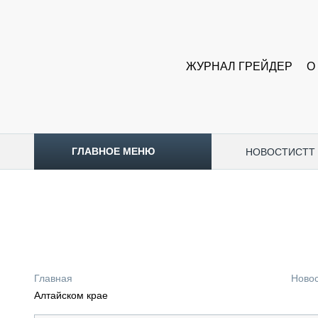
ЖУРНАЛ ГРЕЙДЕР
О
ГЛАВНОЕ МЕНЮ
НОВОСТИ
CTT
ТОПЛИВНЫЙ КРИЗИС
НОВОСТИ
CTT EXPO 2026
CTT EXPO 2025
КАК ПРОДЛИТЬ ЖИЗНЬ СПЕЦТЕХНИКЕ?
Главная
Ново
АНАЛИТИКА
Алтайском крае
ОБЗОР РЫНКА