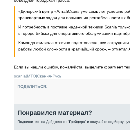
объездная городская трасса.
«Дилерский центр «АлтайСкан» уже семь лет успешно ра
транспортных задач для повышения рентабельности их б
И потребность в поставке надёжной техники Scania толь
в городе Бийске для оперативного обслуживания партнёр
Команда филиала отлично подготовлена, все сотрудник
работы любой сложности в кратчайший срок», – отметил 
Если вы нашли ошибку, пожалуйста, выделите фрагмент те
scania
|
МТО
|
Скания-Русь
ПОДЕЛИТЬСЯ:
Понравился материал?
Подпишитесь на Дайджест от “Грейдера” и получайте подборку луч