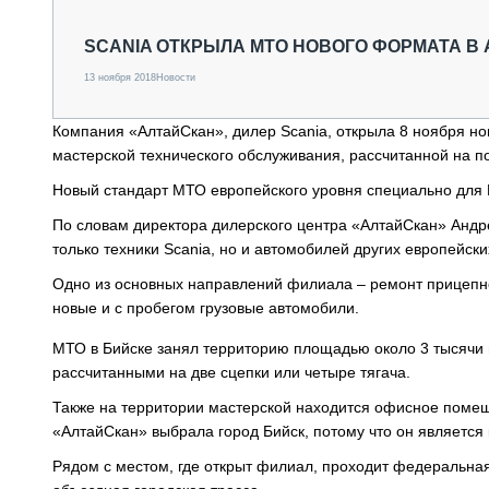
СПЕЦТЕХНИКА И ТРАНСПОРТ
ГРУЗОПЕРЕВОЗКИ
SCANIA ОТКРЫЛА МТО НОВОГО ФОРМАТА В
ФИНАНСЫ, ЛИЗИНГ, СТРАХОВАНИЕ
13 ноября 2018
Новости
ТЕХНИКА КРУПНЫМ ПЛАНОМ
ИСПЫТАТЕЛИ
Компания «АлтайСкан», дилер Scania, открыла 8 ноября но
ТЕХНОЛОГИИ
мастерской технического обслуживания, рассчитанной на п
ДОРОЖНАЯ ИНДУСТРИЯ
СЕРВИСМЕНЫ
Новый стандарт МТО европейского уровня специально для 
По словам директора дилерского центра «АлтайСкан» Андр
только техники Scania, но и автомобилей других европейск
Одно из основных направлений филиала – ремонт прицепног
новые и с пробегом грузовые автомобили.
МТО в Бийске занял территорию площадью около 3 тысячи
рассчитанными на две сцепки или четыре тягача.
Также на территории мастерской находится офисное помещ
«АлтайСкан» выбрала город Бийск, потому что он являет
Рядом с местом, где открыт филиал, проходит федеральна