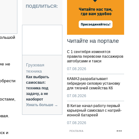
НАЛЬНАЯ ТЕХНИКА
ПОДЕЛИТЬСЯ:
ЖИРСКИЙ ТРАНСПОРТ
ОЗТЕХНИКА
КА СПЕЦИАЛЬНОГО НАЗНАЧЕНИЯ
РНАЯ ТЕХНИКА
большой
Читайте на портале
ТИКА И СКЛАД
С 1 сентября изменятся
АТИЗАЦИЯ И ТЕХНОЛОГИИ
правила перевозки пассажиров
автобусами и такси
ЕКТУЮЩИЕ И СЕРВИС
ие не
Грузовая
07.08.2026
техника
Как выбрать
КАМАЗ разрабатывает
обрести
самосвал:
гибридную силовую установку
техника под
для тягачей семейства К6
задачу, а не
07.08.2026
постами,
наоборот
Узнать больше →
В Китае начал работу первый
карьерный самосвал с натрий-
ионной батареей
овая.
07.08.2026
РЕКЛАМА
ск и