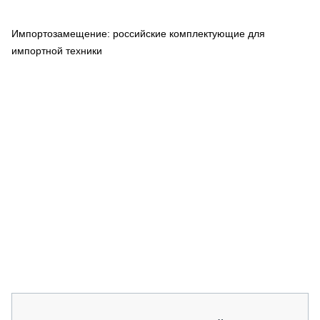
СЕРВИСМЕНЫ
Импортозамещение: российские комплектующие для
СПЕЦПРОЕКТЫ
МЕРОПРИЯТИЯ
импортной техники
СТАТЬИ ПО КАТЕГОРИЯМ ТЕХНИКИ
О ПРОЕКТЕ