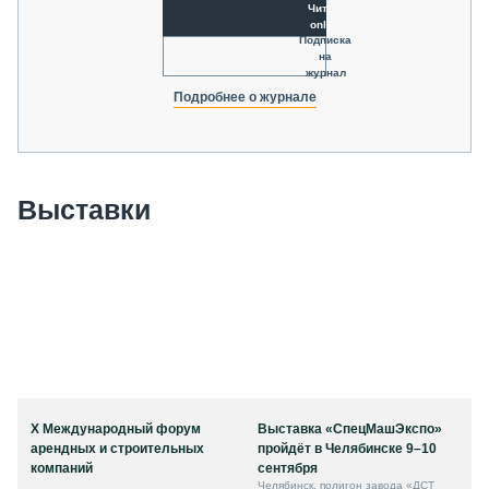
Читать
online
Подписка
на
журнал
Подробнее о журнале
Выставки
X Международный форум
Выставка «СпецМашЭкспо»
арендных и строительных
пройдёт в Челябинске 9–10
компаний
сентября
Челябинск, полигон завода «ДСТ