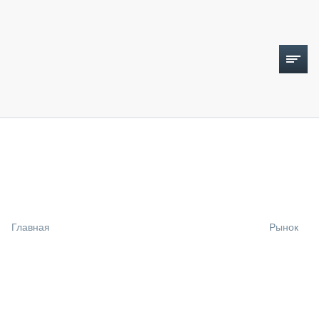
ТОПЛИВНЫЙ КРИЗИС
НОВОСТИ
CTT EXPO 2026
CTT EXPO 2025
КАК ПРОДЛИТЬ ЖИЗНЬ СПЕЦТЕХНИКЕ?
Главная
Рынок
АНАЛИТИКА
ОБЗОР РЫНКА
ТЕХНИКА КРУПНЫМ ПЛАНОМ
ИСПЫТАТЕЛИ
ТЕХНОЛОГИИ
ДОРОЖНАЯ ИНДУСТРИЯ