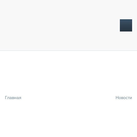
ТОПЛИВНЫЙ КРИЗИС
НОВОСТИ
CTT EXPO 2026
CTT EXPO 2025
КАК ПРОДЛИТЬ ЖИЗНЬ СПЕЦТЕХНИКЕ?
Главная
Новости
АНАЛИТИКА
ОБЗОР РЫНКА
ТЕХНИКА КРУПНЫМ ПЛАНОМ
ИСПЫТАТЕЛИ
ТЕХНОЛОГИИ
ДОРОЖНАЯ ИНДУСТРИЯ