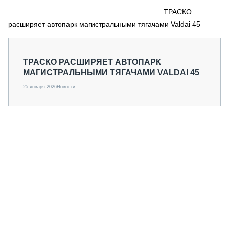
СЕРВИСМЕНЫ
ТРАСКО
расширяет автопарк магистральными тягачами Valdai 45
СПЕЦПРОЕКТЫ
МЕРОПРИЯТИЯ
СТАТЬИ ПО КАТЕГОРИЯМ ТЕХНИКИ
ТРАСКО РАСШИРЯЕТ АВТОПАРК
О ПРОЕКТЕ
МАГИСТРАЛЬНЫМИ ТЯГАЧАМИ VALDAI 45
25 января 2026
Новости