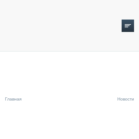
ТОПЛИВНЫЙ КРИЗИС
НОВОСТИ
CTT EXPO 2026
CTT EXPO 2025
КАК ПРОДЛИТЬ ЖИЗНЬ СПЕЦТЕХНИКЕ?
Главная
Новости
АНАЛИТИКА
ОБЗОР РЫНКА
ТЕХНИКА КРУПНЫМ ПЛАНОМ
ИСПЫТАТЕЛИ
ТЕХНОЛОГИИ
ДОРОЖНАЯ ИНДУСТРИЯ