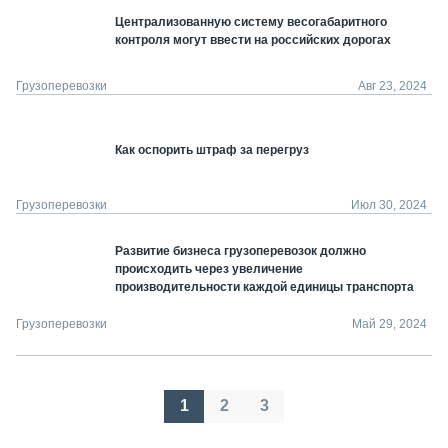
Централизованную систему весогабаритного
контроля могут ввести на российских дорогах
Грузоперевозки
Авг 23, 2024
Как оспорить штраф за перегруз
Грузоперевозки
Июл 30, 2024
Развитие бизнеса грузоперевозок должно
происходить через увеличение
производительности каждой единицы транспорта
Грузоперевозки
Май 29, 2024
Пагинация
1
2
3
записей