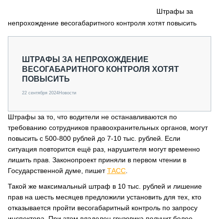
СЕРВИСМЕНЫ
Штрафы за
непрохождение весогабаритного контроля хотят повысить
СПЕЦПРОЕКТЫ
МЕРОПРИЯТИЯ
СТАТЬИ ПО КАТЕГОРИЯМ ТЕХНИКИ
ШТРАФЫ ЗА НЕПРОХОЖДЕНИЕ
О ПРОЕКТЕ
ВЕСОГАБАРИТНОГО КОНТРОЛЯ ХОТЯТ
ПОВЫСИТЬ
22 сентября 2024
Новости
Штрафы за то, что водители не останавливаются по
требованию сотрудников правоохранительных органов, могут
повысить с 500-800 рублей до 7-10 тыс. рублей. Если
ситуация повторится ещё раз, нарушителя могут временно
лишить прав. Законопроект приняли в первом чтении в
Государственной думе, пишет
ТАСС
.
Такой же максимальный штраф в 10 тыс. рублей и лишение
прав на шесть месяцев предложили установить для тех, кто
отказывается пройти весогабаритный контроль по запросу
инспектора. При этом владелец грузовика получит более