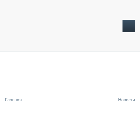
ТОПЛИВНЫЙ КРИЗИС
НОВОСТИ
CTT EXPO 2026
CTT EXPO 2025
КАК ПРОДЛИТЬ ЖИЗНЬ СПЕЦТЕХНИКЕ?
Главная
Новости
АНАЛИТИКА
ОБЗОР РЫНКА
ТЕХНИКА КРУПНЫМ ПЛАНОМ
ИСПЫТАТЕЛИ
ТЕХНОЛОГИИ
ДОРОЖНАЯ ИНДУСТРИЯ