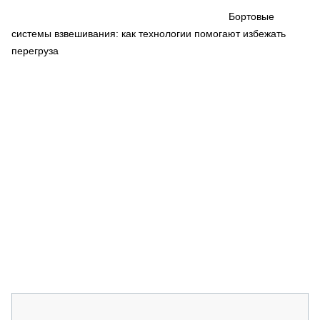
СЕРВИСМЕНЫ
Бортовые
системы взвешивания: как технологии помогают избежать
СПЕЦПРОЕКТЫ
МЕРОПРИЯТИЯ
перегруза
СТАТЬИ ПО КАТЕГОРИЯМ ТЕХНИКИ
О ПРОЕКТЕ