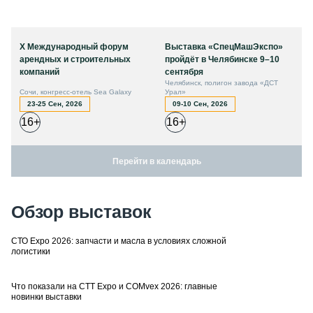
X Международный форум
Выставка «СпецМашЭкспо»
арендных и строительных
пройдёт в Челябинске 9–10
компаний
сентября
Челябинск, полигон завода «ДСТ
Сочи, конгресс-отель Sea Galaxy
Урал»
23-25 Сен, 2026
09-10 Сен, 2026
16+
16+
Перейти в календарь
Обзор выставок
СТО Expo 2026: запчасти и масла в условиях сложной
логистики
Что показали на CTT Expo и COMvex 2026: главные
новинки выставки