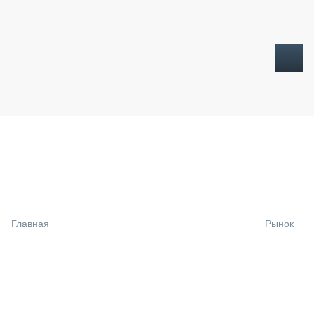
ТОПЛИВНЫЙ КРИЗИС
НОВОСТИ
CTT EXPO 2026
CTT EXPO 2025
КАК ПРОДЛИТЬ ЖИЗНЬ СПЕЦТЕХНИКЕ?
Главная
Рынок
АНАЛИТИКА
ОБЗОР РЫНКА
ТЕХНИКА КРУПНЫМ ПЛАНОМ
ИСПЫТАТЕЛИ
ТЕХНОЛОГИИ
ДОРОЖНАЯ ИНДУСТРИЯ