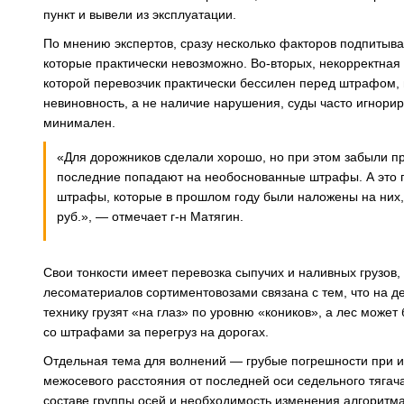
пункт и вывели из эксплуатации.
По мнению экспертов, сразу несколько факторов подпитыва
которые практически невозможно. Во-вторых, некорректная 
которой перевозчик практически бессилен перед штрафом,
невиновность, а не наличие нарушения, суды часто игнори
минимален.
«Для дорожников сделали хорошо, но при этом забыли про 
последние попадают на необоснованные штрафы. А это п
штрафы, которые в прошлом году были наложены на них,
руб.», ― отмечает г-н Матягин.
Свои тонкости имеет перевозка сыпучих и наливных грузов
лесоматериалов сортиментовозами связана с тем, что на д
технику грузят «на глаз» по уровню «коников», а лес може
со штрафами за перегруз на дорогах.
Отдельная тема для волнений ― грубые погрешности при из
межосевого расстояния от последней оси седельного тягач
составе группы осей и необходимость изменения алгоритма