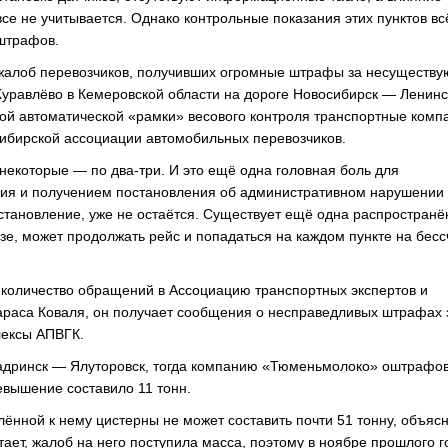
се не учитывается. Однако контрольные показания этих пунктов вс
штрафов.
х жалоб перевозчиков, получивших огромные штрафы за несуществ
уравлёво в Кемеровской области на дороге Новосибирск — Ленинс
ой автоматической «рамки» весового контроля транспортные комп
ибирской ассоциации автомобильных перевозчиков.
некоторые — по два-три. И это ещё одна головная боль для
ия и получением постановления об административном нарушении
остановление, уже не остаётся. Существует ещё одна распростран
зе, может продолжать рейс и попадаться на каждом пункте на бесс
 количество обращений в Ассоциацию транспортных экспертов и
араса Коваля, он получает сообщения о несправедливых штрафах 
лексы АПВГК.
Шадринск — Ялуторовск, тогда компанию «Тюменьмолоко» оштрафо
евышение составило 11 тонн.
лённой к нему цистерны не может составить почти 51 тонну, объяс
тает, жалоб на него поступила масса, поэтому в ноябре прошлого г