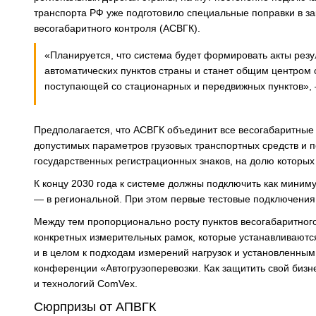
транспорта РФ уже подготовило специальные поправки в за
весогабаритного контроля (АСВГК).
«Планируется, что система будет формировать акты резу
автоматических пунктов страны и станет общим центром 
поступающей со стационарных и передвижных пунктов», 
Предполагается, что АСВГК объединит все весогабаритные
допустимых параметров грузовых транспортных средств и 
государственных регистрационных знаков, на долю которы
К концу 2030 года к системе должны подключить как миним
— в региональной. При этом первые тестовые подключения 
Между тем пропорционально росту пунктов весогабаритного
конкретных измерительных рамок, которые устанавливаются 
и в целом к подходам измерений нагрузок и установленны
конференции «Автогрузоперевозки. Как защитить свой бизн
и технологий ComVex.
Сюрпризы от АПВГК