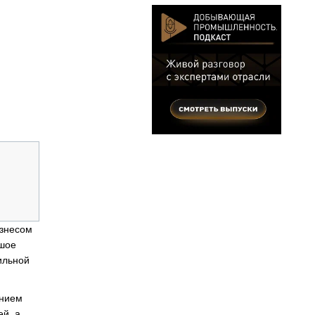
изнесом
ьшое
ильной
ением
ей, а