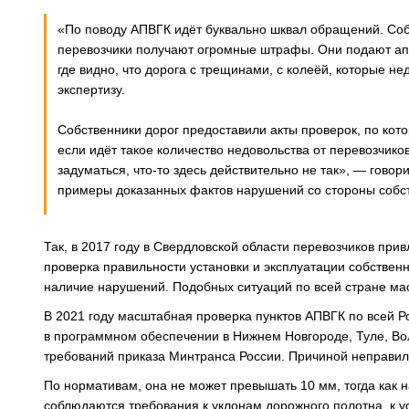
«По поводу АПВГК идёт буквально шквал обращений. Соб
перевозчики получают огромные штрафы. Они подают ап
где видно, что дорога с трещинами, с колеёй, которые н
экспертизу.
Собственники дорог предоставили акты проверок, по кото
если идёт такое количество недовольства от перевозчиков
задуматься, что-то здесь действительно не так», ― гово
примеры доказанных фактов нарушений со стороны собст
Так, в 2017 году в Свердловской области перевозчиков прив
проверка правильности установки и эксплуатации собственн
наличие нарушений. Подобных ситуаций по всей стране ма
В 2021 году масштабная проверка пунктов АПВГК по всей 
в программном обеспечении в Нижнем Новгороде, Туле, Во
требований приказа Минтранса России. Причиной неправил
По нормативам, она не может превышать 10 мм, тогда как н
соблюдаются требования к уклонам дорожного полотна, к у