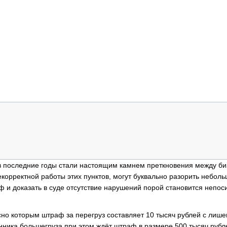
 в последние годы стали настоящим камнем преткновения между б
корректной работы этих пунктов, могут буквально разорить небол
 и доказать в суде отсутствие нарушений порой становится непос
сно которым штраф за перегруз составляет 10 тысяч рублей с лиш
енника большегруза при этом ждёт штраф в размере 500 тысяч рубл