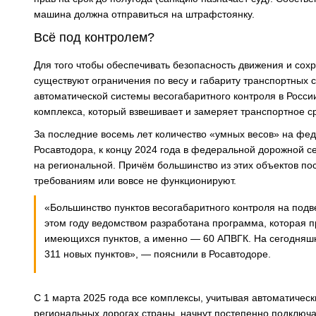
машина должна отправиться на штрафстоянку.
Всё под контролем?
Для того чтобы обеспечивать безопасность движения и сохр
существуют ограничения по весу и габариту транспортных 
автоматической системы весогабаритного контроля в России
комплекса, который взвешивает и замеряет транспортное ср
За последние восемь лет количество «умных весов» на фе
Росавтодора, к концу 2024 года в федеральной дорожной се
на региональной. Причём большинство из этих объектов по
требованиям или вовсе не функционируют.
«Большинство пунктов весогабаритного контроля на под
этом году ведомством разработана программа, которая п
имеющихся пунктов, а именно — 60 АПВГК. На сегодняшни
311 новых пунктов», — пояснили в Росавтодоре.
С 1 марта 2025 года все комплексы, учитывая автоматичес
региональных дорогах страны, начнут постепенно подключа