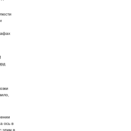
блюсти
и
рафах
И
лрд
озки
вило,
нении
а ось в
с этим в