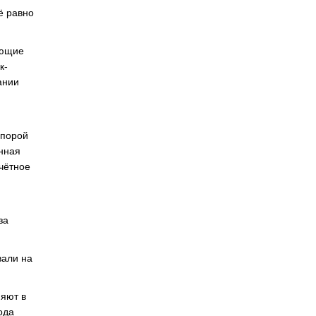
ё равно
ующие
к-
ании
 порой
ённая
чётное
за
вали на
няют в
ода