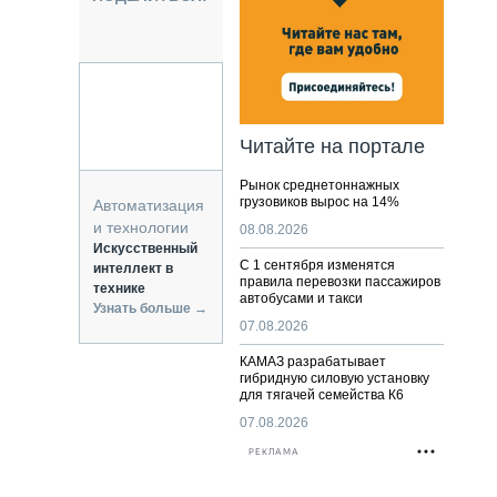
НАЛЬНАЯ ТЕХНИКА
ЖИРСКИЙ ТРАНСПОРТ
ОЗТЕХНИКА
КА СПЕЦИАЛЬНОГО НАЗНАЧЕНИЯ
РНАЯ ТЕХНИКА
Читайте на портале
ТИКА И СКЛАД
Рынок среднетоннажных
АТИЗАЦИЯ И ТЕХНОЛОГИИ
грузовиков вырос на 14%
Автоматизация
ЕКТУЮЩИЕ И СЕРВИС
и технологии
08.08.2026
Искусственный
С 1 сентября изменятся
интеллект в
правила перевозки пассажиров
технике
автобусами и такси
Узнать больше →
07.08.2026
КАМАЗ разрабатывает
гибридную силовую установку
для тягачей семейства К6
07.08.2026
РЕКЛАМА