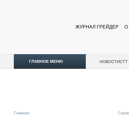
ЖУРНАЛ ГРЕЙДЕР
О
ГЛАВНОЕ МЕНЮ
НОВОСТИ
CTT
ТОПЛИВНЫЙ КРИЗИС
НОВОСТИ
CTT EXPO 2026
CTT EXPO 2025
КАК ПРОДЛИТЬ ЖИЗНЬ СПЕЦТЕХНИКЕ?
Главная
Серв
АНАЛИТИКА
ОБЗОР РЫНКА