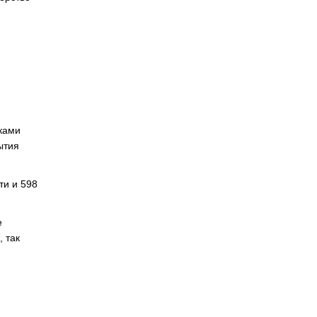
ками
ытия
ти и 598
е
 так