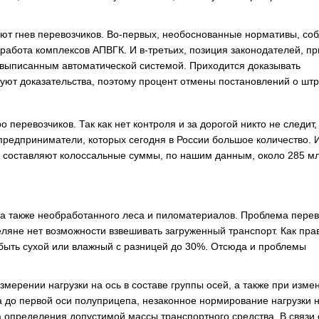
ют гнев перевозчиков. Во-первых, необоснованные нормативы, со
работа комплексов АПВГК. И в-третьих, позиция законодателей, пр
 выписанным автоматической системой. Приходится доказывать
руют доказательства, поэтому процент отмены постановлений о шт
перевозчиков. Так как нет контроля и за дорогой никто не следит,
редприниматели, которых сегодня в России большое количество. 
 составляют колоссальные суммы, по нашим данным, около 285 м
, а также необработанного леса и пиломатериалов. Проблема перев
еляне нет возможности взвешивать загруженный транспорт. Как пра
т быть сухой или влажный с разницей до 30%. Отсюда и проблемы
мерении нагрузки на ось в составе группы осей, а также при изме
а до первой оси полуприцепа, незаконное нормирование нагрузки н
 определения допустимой массы транспортного средства. В связи 