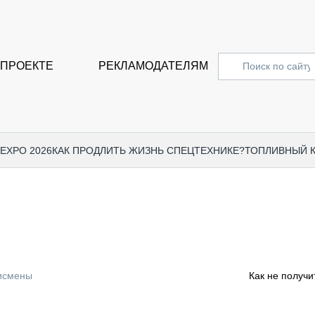
 ПРОЕКТЕ
РЕКЛАМОДАТЕЛЯМ
 EXPO 2026
КАК ПРОДЛИТЬ ЖИЗНЬ СПЕЦТЕХНИКЕ?
ТОПЛИВНЫЙ 
СПЕЦПРОЕКТЫ
СТАТЬ
EXPO CTT 2024
ДОРОЖ
EXPO CTT 2023
ГРУЗО
EXPO CTT 2022
КОММЕ
исмены
Как не получи
КОМТРАНС 2021
ПОДЪЁ
МЕРОПРИЯТИЯ
ПРИЦЕ