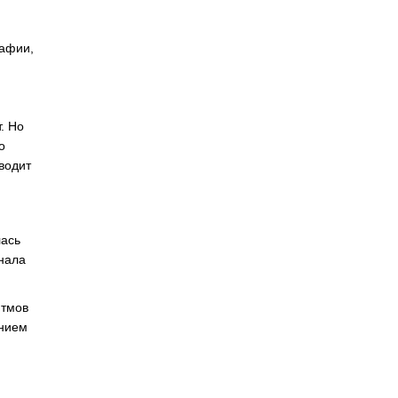
рафии,
. Но
о
водит
лась
знала
итмов
ением