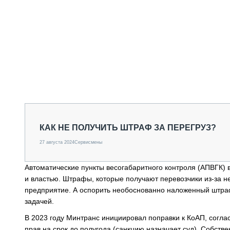
КАК НЕ ПОЛУЧИТЬ ШТРАФ ЗА ПЕРЕГРУЗ?
27 августа 2024
Сервисмены
Автоматические пункты весогабаритного контроля (АПВГК)
и властью. Штрафы, которые получают перевозчики из-за не
предприятие. А оспорить необоснованно наложенный штраф
задачей.
В 2023 году Минтранс инициировал поправки к КоАП, согла
прав на срок до полугода (санкцию назначает суд). Собств