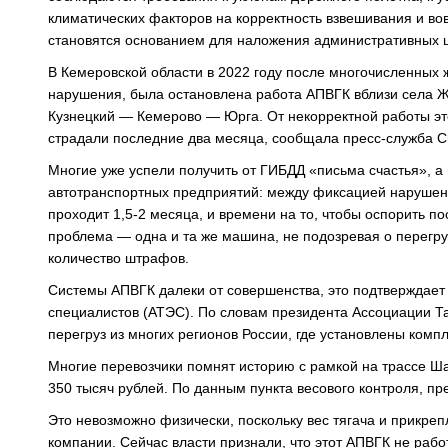
климатических факторов на корректность взвешивания и вов
становятся основанием для наложения административных 
В Кемеровской области в 2022 году после многочисленны
нарушения, была остановлена работа АПВГК вблизи села Ж
Кузнецкий — Кемерово — Юрга. От некорректной работы эт
страдали последние два месяца, сообщала пресс-служба С
Многие уже успели получить от ГИБДД «письма счастья», а 
автотранспортных предприятий: между фиксацией нарушен
проходит 1,5-2 месяца, и времени на то, чтобы оспорить п
проблема ― одна и та же машина, не подозревая о перегру
количество штрафов.
Системы АПВГК далеки от совершенства, это подтверждает
специалистов (АТЭС). По словам президента Ассоциации Т
перегруз из многих регионов России, где установлены комп
Многие перевозчики помнят историю с рамкой на трассе 
350 тысяч рублей. По данным пункта весового контроля, пр
Это невозможно физически, поскольку вес тягача и прикреп
компании. Сейчас власти признали, что этот АПВГК не рабо