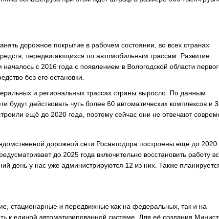
анять дорожное покрытие в рабочем состоянии, во всех странах
средств, передвигающихся по автомобильным трассам. Развитие
 началось с 2016 года с появлением в Вологодской области первог
едство без его остановки.
деральных и региональных трассах страны выросло. По данным
ти будут действовать чуть более 60 автоматических комплексов и 
строили ещё до 2020 года, поэтому сейчас они не отвечают совре
ведомственной дорожной сети Росавтодора построены ещё до 2020 
редусматривает до 2025 года включительно восстановить работу в
й день у нас уже администрируются 12 из них. Также планируетс
кие, стационарные и передвижные как на федеральных, так и на
ть к единой автоматизированной системе. Для её создания Минист