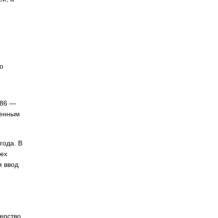
о
386 ―
менным
года. В
сех
я ввод
ерство